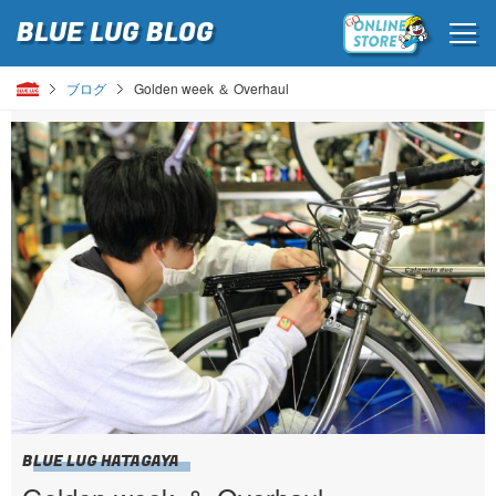
BLUE LUG
BLOG
ブログ
Golden week ＆ Overhaul
BLUE LUG HATAGAYA