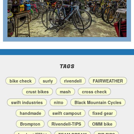
TAGS
bike check
surly
rivendell
FAIRWEATHER
crust bikes
mash
cross check
swift industries
nitto
Black Mountain Cycles
handmade
swift campout
fixed gear
Brompton
Rivendell-TIPS
OMM bike