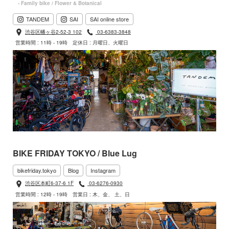
- Family bike / Flower & Botanical
TANDEM
SAI
SAI online store
渋谷区幡ヶ谷2-52-3 102
03-6383-3848
営業時間 : 11時 - 19時
定休日 : 月曜日、火曜日
BIKE FRIDAY TOKYO / Blue Lug
bikefriday.tokyo
Blog
Instagram
渋谷区本町6-37-6 1F
03-6276-0930
営業時間 : 12時 - 19時
営業日 : 木、金、 土、日