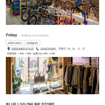
Friday
- Clothing & Accessories
online store
Instagram
渋谷区本町6-37-6 2F
03-6276-0941
営業日 : 木、金、 土、日
営業時間 : 12時 - 19時 / 金曜のみ14時 - 21時
BLUE LUG ONLINE STORE