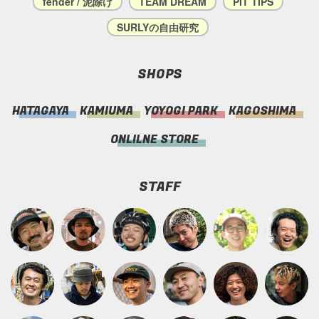
fender / 泥除け
TEAM DREAM
PIT TIPS
SURLYの自由研究
SHOPS
HATAGAYA
KAMIUMA
YOYOGI PARK
KAGOSHIMA
ONLILNE STORE
STAFF