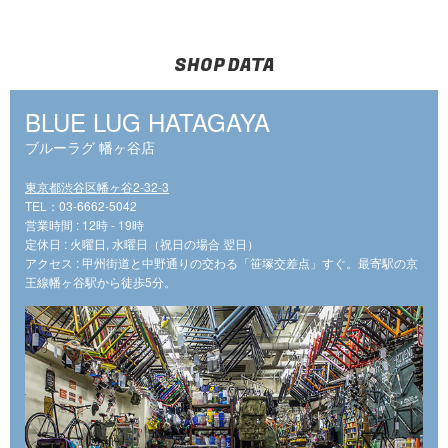
SHOP DATA
BLUE LUG HATAGAYA
ブルーラグ 幡ヶ谷店
東京都渋谷区幡ヶ谷2-32-3
TEL：03-6662-5042
営業時間 : 12時 - 19時
定休日 : 火曜日, 水曜日（祝日の場合 翌日）
アクセス : 甲州街道と中野通りの交わる「笹塚交差点」すぐ。最寄駅の京
王線幡ヶ谷駅から徒歩5分。