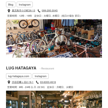
Blog
Instagram
鹿児島市小川町26-13
099-295-3045
営業時間 : 12時 - 19時
定休日 : 火曜日, 水曜日（祝日の場合 翌日）
LUG HATAGAYA
- Restaurant
lug-hatagaya.com
Instagram
渋谷区幡ヶ谷2-19-1
03-6300-4616
営業時間 : 8時 - 24時 (L.O. 22:30)
定休日 : 月曜日、火曜日