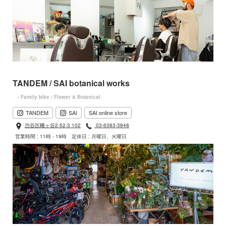
TANDEM / SAI botanical works
- Family bike / Flower & Botanical
TANDEM
SAI
SAI online store
渋谷区幡ヶ谷2-52-3 102
03-6383-3848
営業時間 : 11時 - 19時
定休日 : 月曜日、火曜日