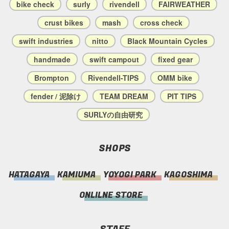
bike check
surly
rivendell
FAIRWEATHER
crust bikes
mash
cross check
swift industries
nitto
Black Mountain Cycles
handmade
swift campout
fixed gear
Brompton
Rivendell-TIPS
OMM bike
fender / 泥除け
TEAM DREAM
PIT TIPS
SURLYの自由研究
SHOPS
HATAGAYA
KAMIUMA
YOYOGI PARK
KAGOSHIMA
ONLILNE STORE