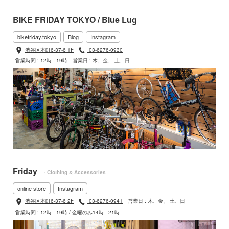
BIKE FRIDAY TOKYO / Blue Lug
bikefriday.tokyo
Blog
Instagram
渋谷区本町6-37-6 1F
03-6276-0930
営業時間 : 12時 - 19時
営業日 : 木、金、 土、日
Friday
- Clothing & Accessories
online store
Instagram
渋谷区本町6-37-6 2F
03-6276-0941
営業日 : 木、金、 土、日
営業時間 : 12時 - 19時 / 金曜のみ14時 - 21時