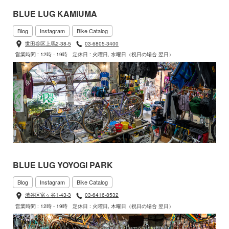
BLUE LUG KAMIUMA
Blog
Instagram
Bike Catalog
世田谷区上馬2-38-5
03-6805-3400
営業時間 : 12時 - 19時
定休日 : 火曜日, 水曜日（祝日の場合 翌日）
BLUE LUG YOYOGI PARK
Blog
Instagram
Bike Catalog
渋谷区富ヶ谷1-43-3
03-6416-8532
営業時間 : 12時 - 19時
定休日 : 火曜日, 木曜日（祝日の場合 翌日）