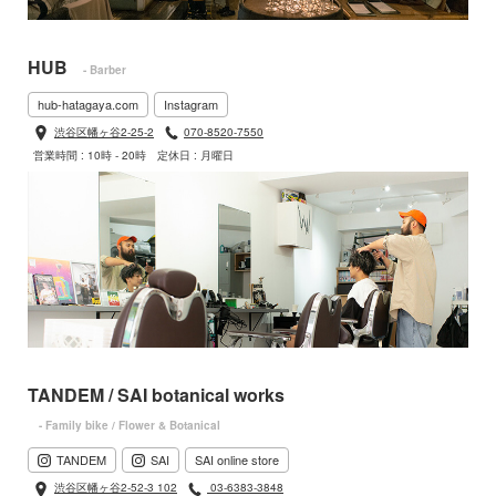
HUB
- Barber
hub-hatagaya.com
Instagram
渋谷区幡ヶ谷2-25-2
070-8520-7550
営業時間 : 10時 - 20時
定休日 : 月曜日
TANDEM / SAI botanical works
- Family bike / Flower & Botanical
TANDEM
SAI
SAI online store
渋谷区幡ヶ谷2-52-3 102
03-6383-3848