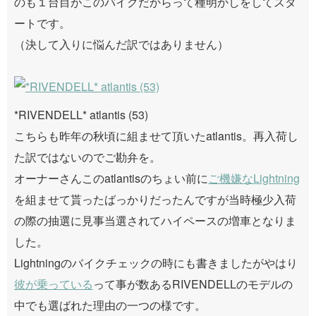
のも１台目がこのバイクだからって種明かしをしてスタ
ートです。
（決して入りに悩んだ訳ではありません）
*RIVENDELL* atlantis (53)
こちらも昨年の秋頃に組ませて頂いたatlantis。再入荷し
た訳ではないのでご勘弁を。
オーナーさんこのatlantisのちょい前に
ご機嫌なLightning
を組ませて貰ったばっかりだったんですが当時極少入荷
の際の抽選に見事当選されてハイペースの増車となりま
した。
Lightningのバイクチェックの時にも書きましたがやはり
彼が乗っている
って事が数あるRIVENDELLのモデルの
中でも選ばれた理由の一つの様です。