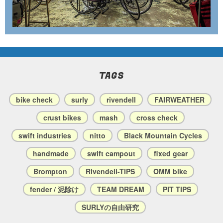
TAGS
bike check
surly
rivendell
FAIRWEATHER
crust bikes
mash
cross check
swift industries
nitto
Black Mountain Cycles
handmade
swift campout
fixed gear
Brompton
Rivendell-TIPS
OMM bike
fender / 泥除け
TEAM DREAM
PIT TIPS
SURLYの自由研究