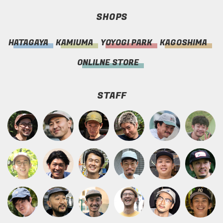
SHOPS
HATAGAYA
KAMIUMA
YOYOGI PARK
KAGOSHIMA
ONLILNE STORE
STAFF