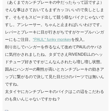
（あくまでカンチブレーキの中だったらって話ですよ）
そんな事はさておいてもまずカッコいいので良しとしま
す。そもそもスピード出して競う様なバイクじゃないで
すし。アンレーサー。ちゃんと止まればいいわけです。
レバーとブレーキに目が行きがちですがケーブルハンガ
ーにもご注目。
*PAUL* funky monkey
を投入。
削り出しでハンガーを作るなんて改めてPAULのヤバさ
に気付かされましたね。タダでさえRIVENDELLのヘッ
ドチューブ好きですがこんなんされたら増し増し状態。
因みにハンガーの剛性が高いとカンチブレーキの効きア
ップに繋がるので決して見た目だけのパーツでは無いん
ですね。
太タイヤにカンチブレーキのバイクはこの辺をこだわる
のも良いんじゃないですかね？