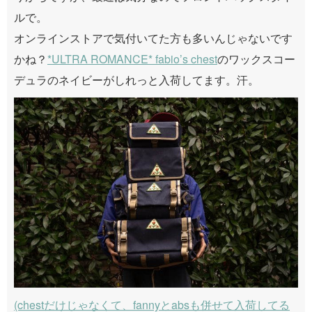
ルで。
オンラインストアで気付いてた方も多いんじゃないです
かね？
*ULTRA ROMANCE* fabio’s chest
のワックスコー
デュラのネイビーがしれっと入荷してます。汗。
(chestだけじゃなくて、fannyとabsも併せて入荷してる