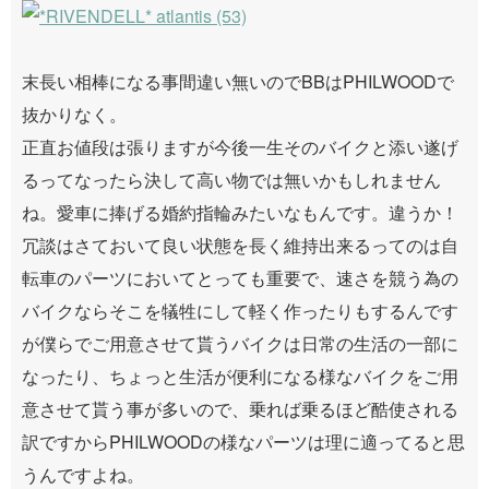
末長い相棒になる事間違い無いのでBBはPHILWOODで
抜かりなく。
正直お値段は張りますが今後一生そのバイクと添い遂げ
るってなったら決して高い物では無いかもしれません
ね。愛車に捧げる婚約指輪みたいなもんです。違うか！
冗談はさておいて良い状態を長く維持出来るってのは自
転車のパーツにおいてとっても重要で、速さを競う為の
バイクならそこを犠牲にして軽く作ったりもするんです
が僕らでご用意させて貰うバイクは日常の生活の一部に
なったり、ちょっと生活が便利になる様なバイクをご用
意させて貰う事が多いので、乗れば乗るほど酷使される
訳ですからPHILWOODの様なパーツは理に適ってると思
うんですよね。