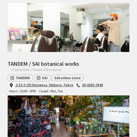
TANDEM / SAI botanical works
- Family bike / Flower & Botanical
TANDEM
SAI
SAI online store
2-52-3 102 Hatagaya, Shibuya, Tokyo
03-6383-3848
Hours : 10AM - 6PM
Closed : Mon, Tue