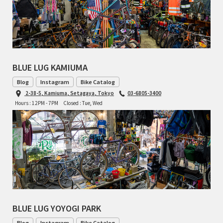
TOMII CYCLES
UNVER
WILDE
BLUE LUG KAMIUMA
Blog
Instagram
Bike Catalog
2-38-5, Kamiuma, Setagaya, Tokyo
03-6805-3400
Hours : 12PM - 7PM
Closed : Tue, Wed
BLUE LUG YOYOGI PARK
Blog
Instagram
Bike Catalog