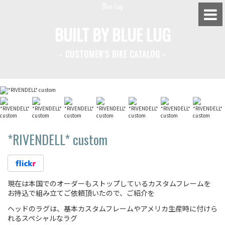
BUILT BY BLUE LUG
- CUSTOMER'S BIKE CATALOG -
BLUE LUG HATAGAYA
BLUE LUG KAMIUMA
BLUE LUG YOYOGI PARK
BIKE FRIDAY TOKYO
*RIVENDELL*
custom
Everyday Bike
現在は本国でのオーダーもストップしているカスタムフレームを
お持込で組み立てご依頼頂いたので、ご紹介を
Fixed Gear / Single Speed
ヘッドのラグは、基本カスタムフレームやアメリカ生産時に付けら
れるスペシャルなラグ
Road Bike