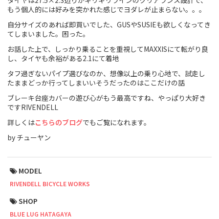
タイヤは27.5×2.3辺りがギリギリラインのクリアランス設計で、
もう個人的には好みを突かれた感じでヨダレが止まらない。。。
Cook Paint Works
自分サイズのあれば即買いでした、GUSやSUSIEも欲しくなってき
てしまいました。困った。
Staff Bikes
お話した上で、しっかり乗ることを重視してMAXXISにて転がり良
し、タイヤも余裕がある2.1にて着地
Handmade Bike
タフ過ぎないパイプ選びなのか、想像以上の乗り心地で、試走し
たままどっか行ってしまいいそうだったのはここだけの話
ブレーキ台座カバーの遊び心がもう最高ですね、やっぱり大好き
ですRIVENDELL
SURLY
詳しくは
こちらのブログ
でもご覧になれます。
RIVENDELL BICYCLE WORKS
by チューヤン
MASH
MODEL
CRUST BIKES
RIVENDELL BICYCLE WORKS
SHOP
VELO ORANGE
BLUE LUG HATAGAYA