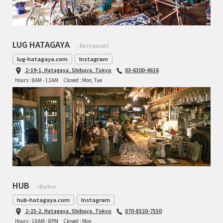
LUG HATAGAYA
- Restaurant
lug-hatagaya.com
Instagram
2-19-1, Hatagaya, Shibuya, Tokyo
03-6300-4616
Hours : 8AM - 12AM
Closed : Mon, Tue
HUB
- Barber
hub-hatagaya.com
Instagram
2-25-2, Hatagaya, Shibuya, Tokyo
070-8520-7550
Hours : 10AM - 8PM
Closed : Mon