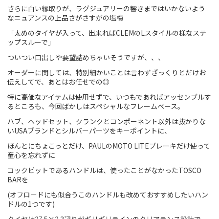
さらに白い縁取りが、ラグジュアリーの響きまではいかないよう
Touring
なニュアンスの上品さがさすがの塩梅
「太めのタイヤが入って、出来ればCLEMのLスタイルの様なステ
CX / Gravel
ップスルーで」
ついつい口出しや要望詰めちゃいそうですが、、、
Mountain Bike
オーダーに関しては、特別細かいことは言わずざっくりとだけお
Fat Bike
伝えしてで、あとはお任せでの◎
特に高価なアイテムは使用せずで、いつもであればアッセンブルす
Cargo Bike
るところも、今回ばかしはスペシャルなフレームベース。
Mixte
ハブ、ヘッドセット、クランクとコンポーネント以外は抜かりな
いUSAブランドとシルバーパーツをキーポイントに、
Mini Velo
ほんとにちょこっとだけ、PAULのMOTO LITEブレーキだけ使って
童心を忘れずに
コックピットであるハンドルは、使ったことがなかったTOSCO
Small Size (~160cm)
BARを
For Family
(オフロードにも似合うこのハンドルも改めておすすめしたいハン
ドルの1つです)
For Women