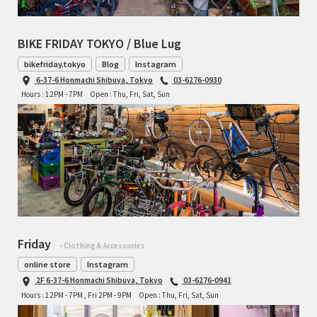
BIKE FRIDAY TOKYO / Blue Lug
bikefriday.tokyo
Blog
Instagram
6-37-6 Honmachi Shibuya, Tokyo
03-6276-0930
Hours : 12PM - 7PM
Open : Thu, Fri, Sat, Sun
Friday
- Clothing & Accessories
online store
Instagram
2F 6-37-6 Honmachi Shibuya, Tokyo
03-6276-0941
Hours : 12PM - 7PM , Fri 2PM - 9PM
Open : Thu, Fri, Sat, Sun