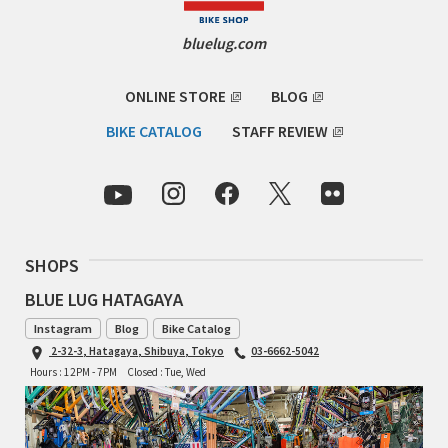
bluelug.com
RON'S BIKES
ROSKO
ONLINE STORE
BLOG
BIKE CATALOG
STAFF REVIEW
SALSA CYCLES
SINGULAR
SOMA Fabrications
SHOPS
SOULCRAFT CYCLES
BLUE LUG HATAGAYA
Instagram
Blog
Bike Catalog
SPEEDVAGEN
2-32-3, Hatagaya, Shibuya, Tokyo
03-6662-5042
Hours : 12PM - 7PM
Closed : Tue, Wed
STRIDSLAND
TANGLEFOOT