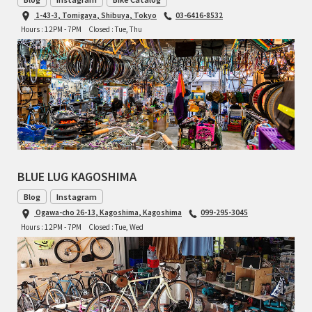
1-43-3, Tomigaya, Shibuya, Tokyo
03-6416-8532
Hours : 12PM - 7PM
Closed : Tue, Thu
BLUE LUG KAGOSHIMA
Blog
Instagram
Ogawa-cho 26-13, Kagoshima, Kagoshima
099-295-3045
Hours : 12PM - 7PM
Closed : Tue, Wed