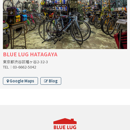
INDEPENDENT FABRICATION
LA MARCHE
LOW BICYCLES
OCEAN AIR CYCLES
BLUE LUG HATAGAYA
OMNIUM
東京都渋谷区幡ヶ谷2-32-3
TEL：03-6662-5042
OTHER BRANDS
Google Maps
Blog
RAWLAND CYCLES
RETROTEC
REW10 WORKS
RITCHEY