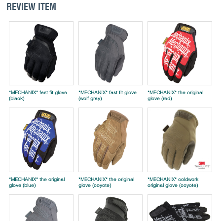
REVIEW ITEM
*MECHANIX* fast fit glove
*MECHANIX* fast fit glove
*MECHANIX* the original
(black)
(wolf gray)
glove (red)
*MECHANIX* the original
*MECHANIX* the original
*MECHANIX* coldwork
glove (blue)
glove (coyote)
original glove (coyote)