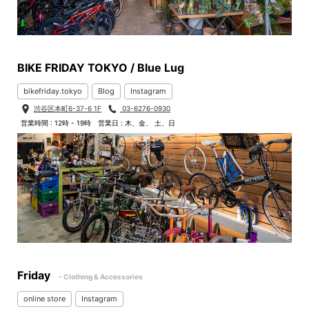
BIKE FRIDAY TOKYO / Blue Lug
bikefriday.tokyo
Blog
Instagram
渋谷区本町6-37-6 1F
03-6276-0930
営業時間 : 12時 - 19時
営業日 : 木、金、 土、日
Friday
- Clothing & Accessories
online store
Instagram