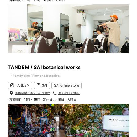
TANDEM / SAI botanical works
- Family bike / Flower & Botanical
TANDEM
SAI
SAI online store
渋谷区幡ヶ谷2-52-3 102
03-6383-3848
営業時間 : 11時 - 19時
定休日 : 月曜日、火曜日