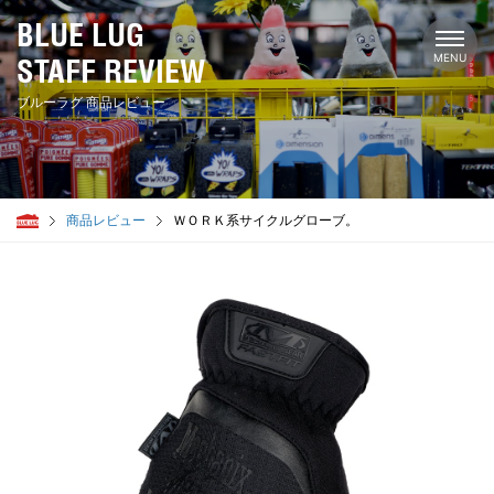
BLUE LUG
STAFF REVIEW
ブルーラグ 商品レビュー
商品レビュー
ＷＯＲＫ系サイクルグローブ。
STAFF
幡ヶ谷
ミンミン
ダンカン
チューヤン
大地
サブち
上馬
谷ファン
サンタ
一周
ジャッキー
シャミ
代々木公園
トミー
カリカリ
サンバ
まっちゃん
セント
鹿児島