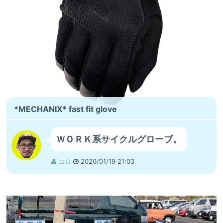
アゼ
オンラインストア
ウエンツ
ヤム
ピーク
タクマ
カーネ
縫製チーム
MAX
アンちゃん
ジャグ
*MECHANIX* fast fit glove
ＷＯＲＫ系サイクルグローブ。
コロ
2020/01/19 21:03