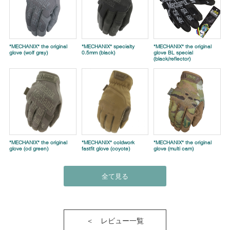
*MECHANIX* the original
*MECHANIX* specialty
*MECHANIX* the original
glove (wolf gray)
0.5mm (black)
glove BL special
(black/reflector)
*MECHANIX* the original
*MECHANIX* coldwork
*MECHANIX* the original
glove (od green)
fastfit glove (coyote)
glove (multi cam)
全て見る
＜ レビュー一覧