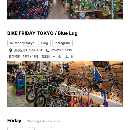
BIKE FRIDAY TOKYO / Blue Lug
bikefriday.tokyo
Blog
Instagram
渋谷区本町6-37-6 1F
03-6276-0930
営業時間 : 12時 - 19時
営業日 : 木、金、 土、日
Friday
- Clothing & Accessories