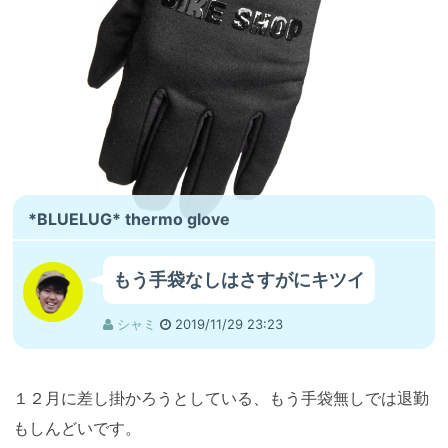
アゼ
オンラインストア
ウエンツ
ヤム
ピーク
タクマ
カーネ
縫製チーム
MAX
アンちゃん
ジャグ
*BLUELUG* thermo glove
もう手袋なしはさすがにキツイ
シャミ
2019/11/29 23:23
１２月に差し掛かろうとしている、もう手袋無しでは退勤
もしんどいです。