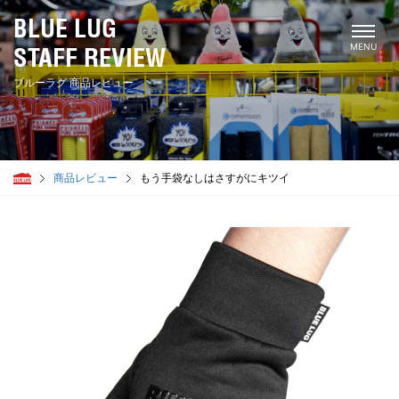
BLUE LUG
STAFF REVIEW
ブルーラグ 商品レビュー
商品レビュー
もう手袋なしはさすがにキツイ
STAFF
幡ヶ谷
ミンミン
ダンカン
チューヤン
大地
サブち
上馬
谷ファン
サンタ
一周
ジャッキー
シャミ
代々木公園
トミー
カリカリ
サンバ
まっちゃん
セント
鹿児島