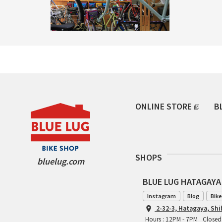
ONLINE STORE
B
SHOPS
bluelug.com
BLUE LUG HATAGAYA
Instagram
Blog
Bike
2-32-3, Hatagaya, Sh
Hours : 12PM - 7PM
Closed