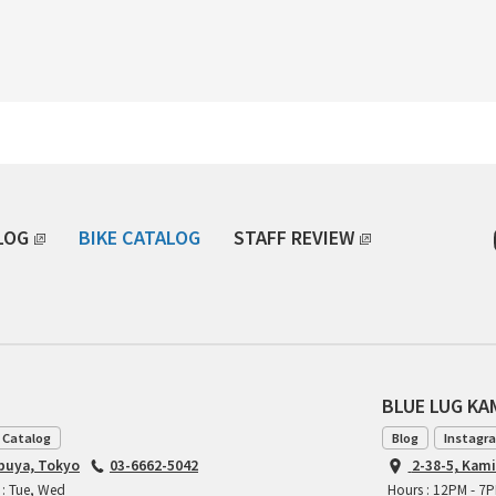
LOG
BIKE CATALOG
STAFF REVIEW
BLUE LUG K
 Catalog
Blog
Instagr
ibuya, Tokyo
03-6662-5042
2-38-5, Kam
 : Tue, Wed
Hours : 12PM - 7