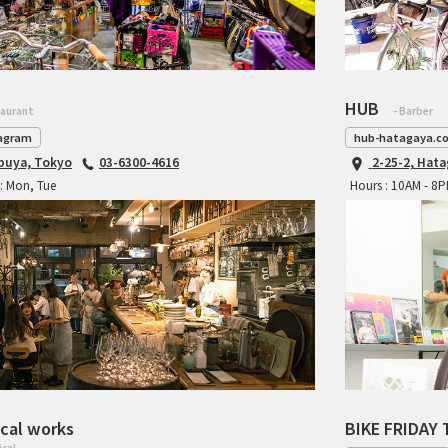
HUB
taurant
- Barber
agram
hub-hatagaya.c
ibuya, Tokyo
03-6300-4616
2-25-2, Hat
: Mon, Tue
Hours : 10AM - 8
cal works
BIKE FRIDAY 
ical