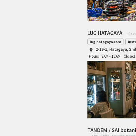
LUG HATAGAYA
- Res
lug-hatagaya.com
Inst
2-19-1, Hatagaya, Sh
Hours : 8AM - 12AM
Closed 
TANDEM / SAI botani
- Family bike / Flower & Botan