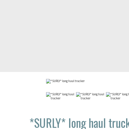
*SURLY*
long haul truc