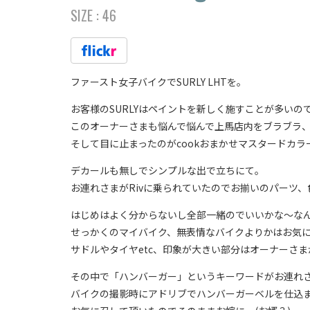
SIZE :
46
ファースト女子バイクでSURLY LHTを。
お客様のSURLYはペイントを新しく施すことが多い
このオーナーさまも悩んで悩んで上馬店内をブラブラ
そして目に止まったのがcookおまかせマスタードカ
デカールも無しでシンプルな出で立ちにて。
お連れさまがRivに乗られていたのでお揃いのパーツ
はじめはよく分からないし全部一緒のでいいかな〜な
せっかくのマイバイク、無表情なバイクよりかはお気
サドルやタイヤetc、印象が大きい部分はオーナーさ
その中で「ハンバーガー」というキーワードがお連れ
バイクの撮影時にアドリブでハンバーガーベルを仕込