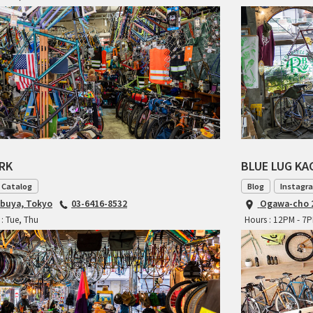
ARK
BLUE LUG K
 Catalog
Blog
Instagr
ibuya, Tokyo
03-6416-8532
Ogawa-cho 2
: Tue, Thu
Hours : 12PM - 7