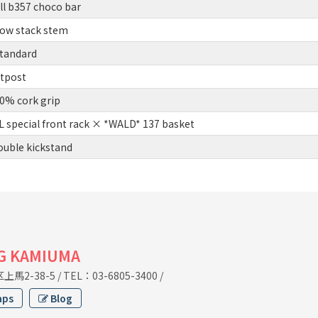
ll b357 choco bar
low stack stem
tandard
atpost
0% cork grip
 special front rack × *WALD* 137 basket
uble kickstand
G KAMIUMA
馬2-38-5
/
TEL：03-6805-3400
/
aps
Blog