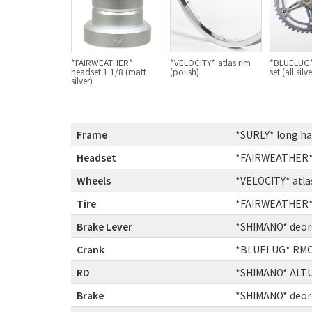
*FAIRWEATHER*
*VELOCITY* atlas rim
*BLUELUG*
headset 1 1/8 (matt
(polish)
set (all silve
silver)
Frame
:
*SURLY* long ha
Headset
:
*FAIRWEATHER
Wheels
:
*VELOCITY* atl
Tire
:
*FAIRWEATHER* f
Brake Lever
:
*SHIMANO* deor
Crank
:
*BLUELUG* RMC 
RD
:
*SHIMANO* ALT
Brake
:
*SHIMANO* deor