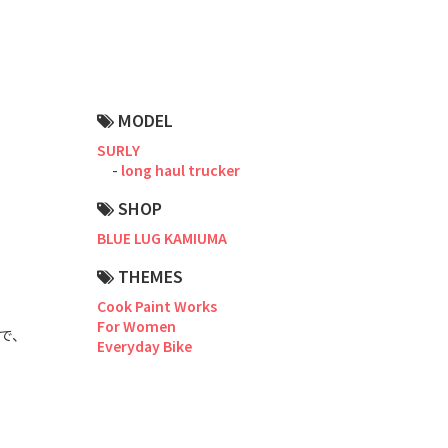
Road Bike
Touring
CX / Gravel
MODEL
Mountain Bike
SURLY
long haul trucker
Fat Bike
SHOP
Cargo Bike
BLUE LUG KAMIUMA
Mixte
THEMES
Cook Paint Works
Mini Velo
For Women
で、
Everyday Bike
Small Size (~160cm)
For Family