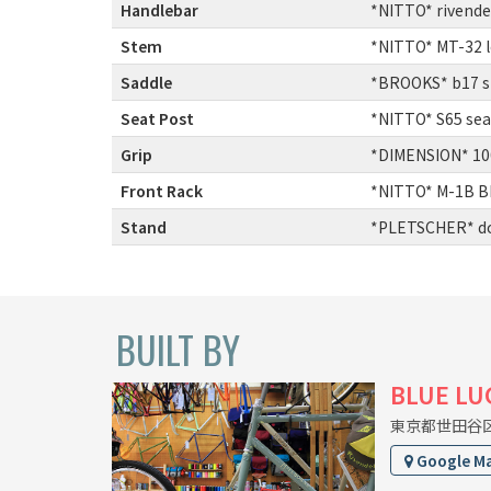
Handlebar
:
*NITTO* rivende
Stem
:
*NITTO* MT-32 
Saddle
:
*BROOKS* b17 s
Seat Post
:
*NITTO* S65 se
Grip
:
*DIMENSION* 10
Front Rack
:
*NITTO* M-1B BL
Stand
:
*PLETSCHER* do
BUILT BY
BLUE LU
東京都世田谷区上
Google M