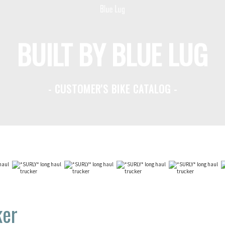
BUILT BY BLUE LUG
- CUSTOMER'S BIKE CATALOG -
ker