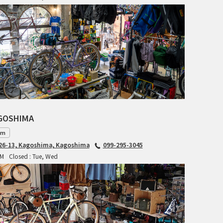
RITCHEY
RON'S BIKES
ROSKO
SALSA CYCLES
SINGULAR
AGOSHIMA
SOMA Fabrications
am
6-13, Kagoshima, Kagoshima
099-295-3045
SOULCRAFT CYCLES
PM
Closed : Tue, Wed
SPEEDVAGEN
STRIDSLAND