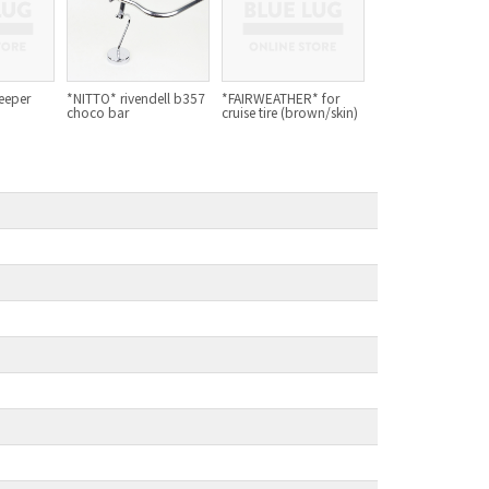
BLACK MOUNTAIN CYCLES
BIKE FRIDAY
eeper
*NITTO* rivendell b357
*FAIRWEATHER* for
choco bar
cruise tire (brown/skin)
FAIRWEATHER
A.N.T
AFFINITY CYCLES
ALL-CITY
BEACH CLUB
BROMPTON