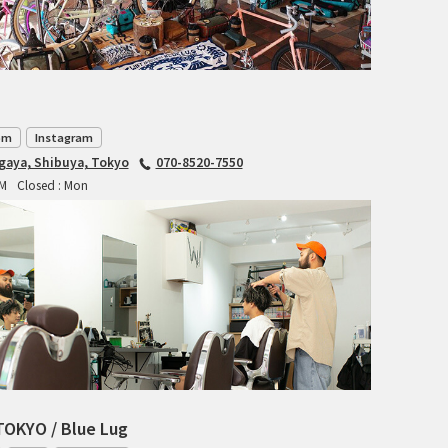
TANGLEFOOT
TOMII CYCLES
UNVER
om
Instagram
WILDE
agaya, Shibuya, Tokyo
070-8520-7550
PM
Closed : Mon
TOKYO / Blue Lug