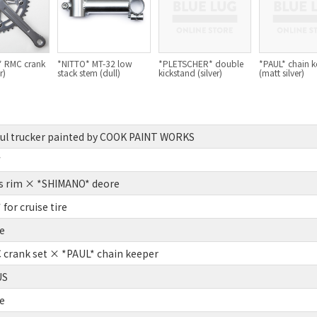
 RMC crank
*NITTO* MT-32 low
*PLETSCHER* double
*PAUL* chain k
r)
stack stem (dull)
kickstand (silver)
(matt silver)
ul trucker painted by COOK PAINT WORKS
*
as rim × *SHIMANO* deore
or cruise tire
e
crank set × *PAUL* chain keeper
US
e