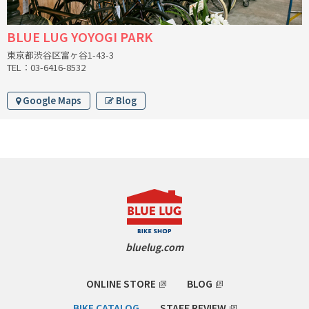
INDEPENDENT FABRICATION
BLUE LUG YOYOGI PARK
LA MARCHE
東京都渋谷区富ヶ谷1-43-3
TEL：03-6416-8532
LOW BICYCLES
Google Maps
Blog
OCEAN AIR CYCLES
OMNIUM
OTHER BRANDS
RAWLAND CYCLES
RETROTEC
bluelug.com
REW10 WORKS
ONLINE STORE
BLOG
RITCHEY
BIKE CATALOG
STAFF REVIEW