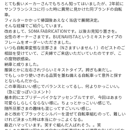
とても長いメーカーさんでもちろん知ってはいましたが、2年前に
サンフランシスコに行った時に異常に見かけた同ブランドの自転
Touring
車。
フィルターかかって帰国後あえなく当店で展開決定。
CX / Gravel
そんな経緯でご紹介しています。
改めまして、SOMA FABRICATIONです。以後お見知り置きを。
Mountain Bike
女性のオーナーさまです。BUENAVISTAというミキストタイプの
フレームをオーダーいただきました。
Fat Bike
いつも自転車変態な旦那さま（Nさますいません！）のピストのご
相談を受けていて、ご夫婦でご来店いただいていたのですが、こ
の度物欲感染。
Cargo Bike
納車と成りました。
服装とかに左右されづらいミキストタイプ。跨ぎも楽だし。
Mixte
でもしっかり使いきれる品質を兼ね備える自転車って意外と探す
とないもんだから。
Mini Velo
この車両はいい感じでバランスとってるし、何よりかっこいい。
（急に安っぽいコメント）
基本的にエブリデーバイクなアッセンブルですが、今回はあまり
Small Size (~160cm)
可愛らしらしくならない様に。ちょっとかっこいい感じで。
随所旦那さまの趣味も混じってすごいいい感じ。
あと改めてブラックとシルバーを混ぜて自転車組むのって、難しい
For Family
けれど決まった時は本当にかっこよくなる。
最近ハマっています。笑すぐ組んだ人ばれそう。。笑
For Women