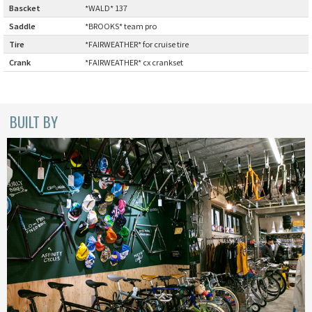
Bascket
:
*WALD* 137
CINELLI
Saddle
:
*BROOKS* team pro
Tire
:
*FAIRWEATHER* for cruise tire
CINELLI x MASH
Crank
:
*FAIRWEATHER* cx crankset
ENVE
BUILT BY
FALCONER CYCLES
FRANCES CYCLES
GEEKHOUSE BIKES
HUNTER CYCLES
ICARUS FRAMES
IGLEHEART