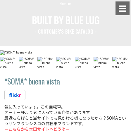
BUILT BY BLUE LUG
- CUSTOMER'S BIKE CATALOG -
BLUE LUG HATAGAYA
BLUE LUG KAMIUMA
BLUE LUG YOYOGI PARK
BIKE FRIDAY TOKYO
*SOMA*
buena vista
Everyday Bike
気に入っています。この自転車。
オーナー様より気に入っている自信があります。
Fixed Gear / Single Speed
最近ちらほらと当サイトでも見かける様になったかな？SOMAとい
うサンフランシスコの自転車ブランドです。
Road Bike
ーこちらから本国サイトへどうぞー