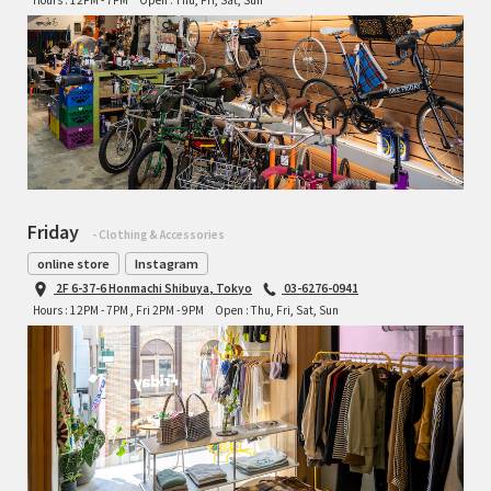
Friday
- Clothing & Accessories
online store
Instagram
2F 6-37-6 Honmachi Shibuya, Tokyo
03-6276-0941
Hours : 12PM - 7PM , Fri 2PM - 9PM
Open : Thu, Fri, Sat, Sun