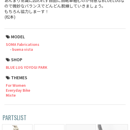
あんまり常識に囚われず自由に自転車組むのが得意なBLUELUGな
ので微妙なバランスでどんどん脱線していきましょう。
Cook Paint Works
もちろん協力しまーす！
(松本)
Staff Bikes
Handmade Bike
MODEL
SOMA Fabrications
buena vista
SHOP
SURLY
BLUE LUG YOYOGI PARK
THEMES
RIVENDELL BICYCLE WORKS
For Women
Everyday Bike
MASH
Mixte
CRUST BIKES
PARTSLIST
VELO ORANGE