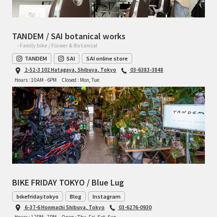
TANDEM / SAI botanical works
- Family bike / Flower & Botanical
TANDEM
SAI
SAI online store
2-52-3 102 Hatagaya, Shibuya, Tokyo
03-6383-3848
Hours : 10AM - 6PM
Closed : Mon, Tue
BIKE FRIDAY TOKYO / Blue Lug
bikefriday.tokyo
Blog
Instagram
6-37-6 Honmachi Shibuya, Tokyo
03-6276-0930
Hours : 12PM - 7PM
Open : Thu, Fri, Sat, Sun