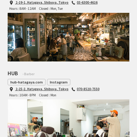
2-19-1, Hatagaya, Shibuya, Tokyo
03-6300-4616
Hours : 8AM - 12AM
Closed : Mon, Tue
HUB
- Barber
hub-hatagaya.com
Instagram
2-25-2, Hatagaya, Shibuya, Tokyo
070-8520-7550
Hours : 10AM - 8PM
Closed : Mon