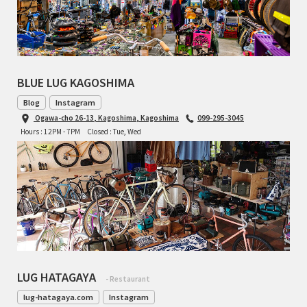
BLUE LUG KAGOSHIMA
Blog
Instagram
Ogawa-cho 26-13, Kagoshima, Kagoshima
099-295-3045
Hours : 12PM - 7PM
Closed : Tue, Wed
LUG HATAGAYA
- Restaurant
lug-hatagaya.com
Instagram