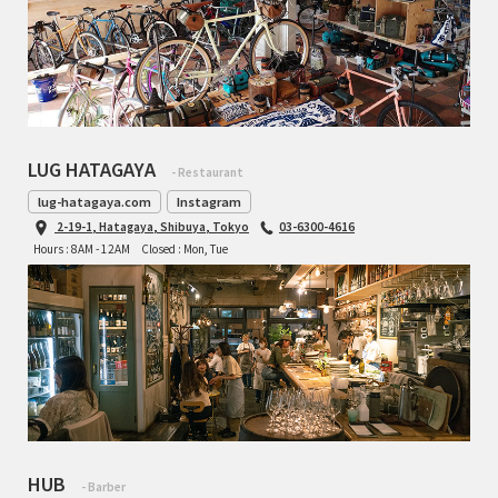
LUG HATAGAYA
- Restaurant
lug-hatagaya.com
Instagram
2-19-1, Hatagaya, Shibuya, Tokyo
03-6300-4616
Hours : 8AM - 12AM
Closed : Mon, Tue
HUB
- Barber