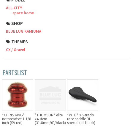
ALL-CITY
Cook Paint Works
space horse
Staff Bikes
SHOP
BLUE LUG KAMIUMA
Handmade Bike
THEMES
CX / Gravel
SURLY
PARTSLIST
RIVENDELL BICYCLE WORKS
MASH
CRUST BIKES
*CHRIS KING*
*THOMSON* elite
*WTB* silverado
nothreadset 1 1/8
x4 stem
race saddle BL
inch (SV red)
(31.8mm/0°/black)
special (all black)
VELO ORANGE