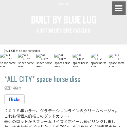
BUILT BY BLUE LUG
- CUSTOMER'S BIKE CATALOG -
BLUE LUG HATAGAYA
BLUE LUG KAMIUMA
BLUE LUG YOYOGI PARK
BIKE FRIDAY TOKYO
*ALL-CITY* space horse disc
SIZE :
46cm
Everyday Bike
２０１８年カラー、グラデーションラインのクリームベージュ。
Fixed Gear / Single Speed
これも僕個人的推しのグッドカラー。
最近のロットからフレームサイズとホイール径がリンクしまし
Road Bike
た。大きなサイズはおなじみの700c、小さめサイズは皆履きたい