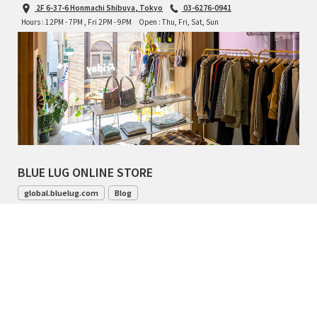
2F 6-37-6 Honmachi Shibuya, Tokyo
03-6276-0941
Hours : 12PM - 7PM , Fri 2PM - 9PM
Open : Thu, Fri, Sat, Sun
BLUE LUG ONLINE STORE
global.bluelug.com
Blog
042-444-8791