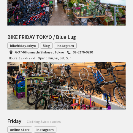
BIKE FRIDAY TOKYO / Blue Lug
bikefriday.tokyo
Blog
Instagram
6-37-6 Honmachi Shibuya, Tokyo
03-6276-0930
Hours : 12PM - 7PM
Open : Thu, Fri, Sat, Sun
Friday
- Clothing & Accessories
online store
Instagram