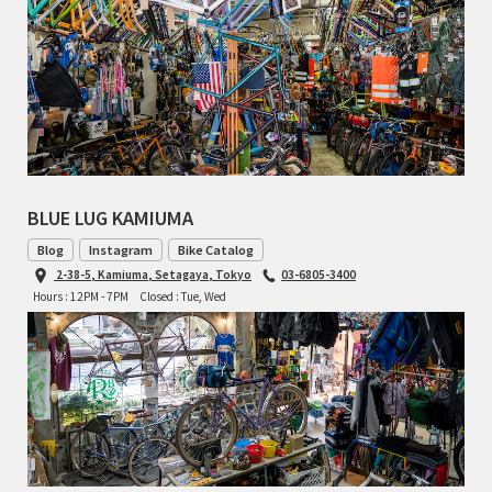
RON'S BIKES
ROSKO
SALSA CYCLES
SINGULAR
BLUE LUG KAMIUMA
Blog
Instagram
Bike Catalog
SOMA Fabrications
2-38-5, Kamiuma, Setagaya, Tokyo
03-6805-3400
Hours : 12PM - 7PM
Closed : Tue, Wed
SOULCRAFT CYCLES
SPEEDVAGEN
STRIDSLAND
TANGLEFOOT