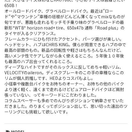
650B！
Touring
オールロードバイク、グラベルロードバイク。最近は”ロー
ド”や”マウンテン”車種の垣根がどんどん薄くなってmixなものが
CX / Gravel
旬ですが、悪路も走れるモッチモチ乗り味のグラベルロードの最
新形*WTB* horizon road+ tire、650x47b 通称「Road plus」の
タイヤが入るクリアランス。
Mountain Bike
フレームカラーにひも付けたアクセント、パーツ選びが楽しい。
ヘッドセット、ハブはCHRIS KING。僕らが用意できるハブの中で
Fat Bike
最高の部類のもの。新品の回転性や軽さはもちろんなんだけど、
高いメンテ性でケアしながら永く使えるところ。５年後１０年後
Cargo Bike
も最高のハブ出会ってくれるところ。
ディープなハイトですがそのルックスに反してめちゃ軽いリム、
VELOCITYのaileron。ディスクブレーキのこの手の車種ならこの
Mixte
リムが個人的推しです、HEDよりコスパもよし。
小径車や複数台バイクをお持ちのオーナー、お持ちの他のバイク
Mini Velo
より速く軽く、遠くまで走れるけどピュアロードバイクほど肩肘
張っていない、ってキーワードにこだわりました。
コラムスペーサーも多めでのんびりポジションで納車させていた
Small Size (~160cm)
だきました。のりまくってポジション出して、思い切った遠出のツ
ーリングにも挑戦して欲しいです。
For Family
For Women
MODEL