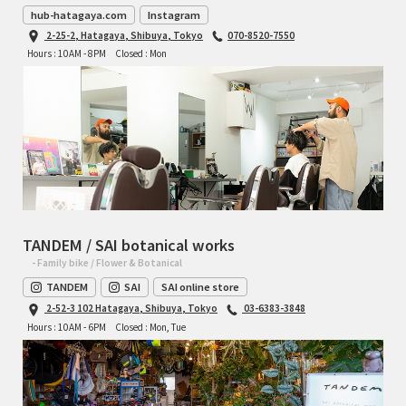
hub-hatagaya.com
Instagram
2-25-2, Hatagaya, Shibuya, Tokyo
070-8520-7550
Hours : 10AM - 8PM
Closed : Mon
TANDEM / SAI botanical works
- Family bike / Flower & Botanical
TANDEM
SAI
SAI online store
2-52-3 102 Hatagaya, Shibuya, Tokyo
03-6383-3848
Hours : 10AM - 6PM
Closed : Mon, Tue