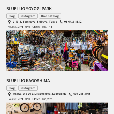
TOMII CYCLES
BLUE LUG YOYOGI PARK
Blog
Instagram
Bike Catalog
UNVER
1-43-3, Tomigaya, Shibuya, Tokyo
03-6416-8532
Hours : 12PM - 7PM
Closed : Tue, Thu
WILDE
BLUE LUG KAGOSHIMA
Blog
Instagram
Ogawa-cho 26-13, Kagoshima, Kagoshima
099-295-3045
Hours : 12PM - 7PM
Closed : Tue, Wed