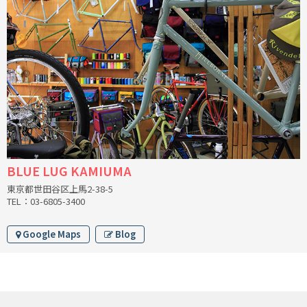
CINELLI
CINELLI x MASH
ENVE
FALCONER CYCLES
FRANCES CYCLES
BLUE LUG KAMIUMA
GEEKHOUSE BIKES
東京都世田谷区上馬2-38-5
TEL：03-6805-3400
HUNTER CYCLES
Google Maps
Blog
ICARUS FRAMES
IGLEHEART