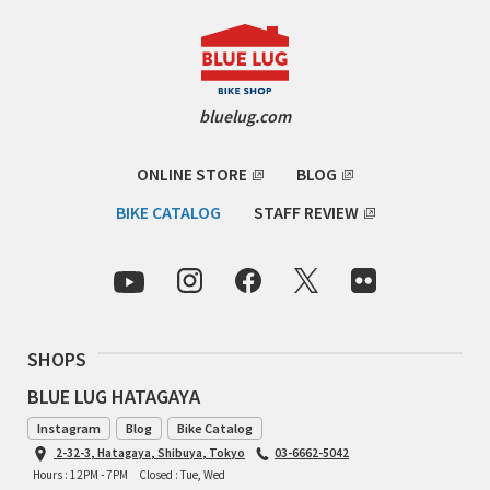
INDEPENDENT FABRICATION
LA MARCHE
bluelug.com
LOW BICYCLES
OCEAN AIR CYCLES
ONLINE STORE
BLOG
BIKE CATALOG
STAFF REVIEW
OMNIUM
OTHER BRANDS
RAWLAND CYCLES
SHOPS
RETROTEC
BLUE LUG HATAGAYA
Instagram
Blog
Bike Catalog
REW10 WORKS
2-32-3, Hatagaya, Shibuya, Tokyo
03-6662-5042
Hours : 12PM - 7PM
Closed : Tue, Wed
RITCHEY