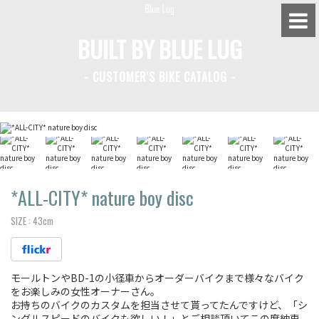
BUILT BY BLUE LUG
- CUSTOMER'S BIKE CATALOG -
BLUE LUG HATAGAYA
BLUE LUG KAMIUMA
BLUE LUG YOYOGI PARK
BIKE FRIDAY TOKYO
*ALL-CITY*
nature boy disc
SIZE :
43cm
Everyday Bike
モールトンやBD-1の小径車からオーダーバイクまで様々なバイク
Fixed Gear / Single Speed
をお楽しみの女性オーナーさん。
お持ちのバイクのカスタムを担当させて貰ってたんですけど、「シ
Road Bike
ングルスピードのバイクも欲しい！」とご相談頂いてこの度納車