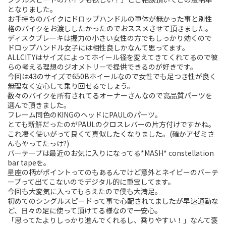
となりました。
Touring
お手持ちのバイクにドロップハンドルの車体が無かった事と別性
格のバイクをお渡ししたかったのでおススメさせて頂きました。
CX / Gravel
ディスクブレーキは握力の小さい女性の方でもしっかり効くので
ドロップハンドル女子には相性良しかなんて思ってます。
ALLCITYはサイズによってホイール径を変えてきてくれてるので彼
Mountain Bike
らの考える理想のジオメトリーで提供できるのが好きです。
今回は43のサイズで650Bホイールなので女性でも足つき性が良く
Fat Bike
無理なく安心して乗り回せるでしょう。
数々のバイクを所有されてるオーナーさんなので高品質パーツを
Cargo Bike
選んで頂きました。
フレーム同色のKINGのヘッドにPAULのパーツ。
とても新鮮だったのがPAULのクロスレバーの片方付けですかね。
Mixte
これ凄く使いがって良くて真似したくなりました。(確かアゼミさ
んもやってたっけ?)
Mini Velo
バーテープは最近のお気に入りになってる*MASH* constellation
bar tapeを。
星座の柄がポイントってのもあるんでけど意外とネイビーのバーテ
Small Size (~160cm)
ープって出てこないのでデジタル的に重宝してます。
今回も大変気に入ってもらえたので僕も大満足。
For Family
初めてのシングルスピードって事で心配されてましたが早速通勤な
ど、日々の足に使って頂けてる様なので一安心。
「思ってたよりしっかり進んでくれるし、乗りやすい！」なんて褒
For Women