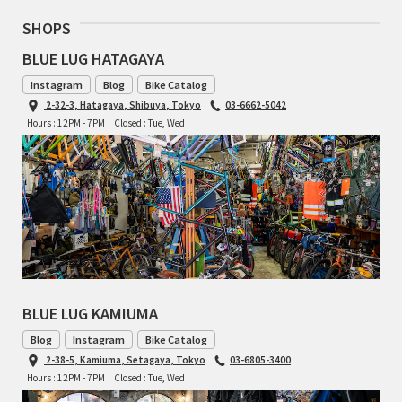
SHOPS
RON'S BIKES
BLUE LUG HATAGAYA
ROSKO
Instagram
Blog
Bike Catalog
2-32-3, Hatagaya, Shibuya, Tokyo
03-6662-5042
Hours : 12PM - 7PM
Closed : Tue, Wed
SALSA CYCLES
SINGULAR
SOMA Fabrications
SOULCRAFT CYCLES
SPEEDVAGEN
BLUE LUG KAMIUMA
Blog
Instagram
Bike Catalog
STRIDSLAND
2-38-5, Kamiuma, Setagaya, Tokyo
03-6805-3400
Hours : 12PM - 7PM
Closed : Tue, Wed
TANGLEFOOT