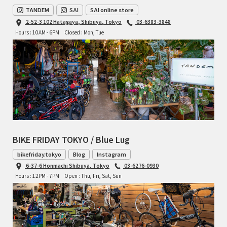
TANDEM
SAI
SAI online store
2-52-3 102 Hatagaya, Shibuya, Tokyo
03-6383-3848
Hours : 10AM - 6PM
Closed : Mon, Tue
BIKE FRIDAY TOKYO / Blue Lug
bikefriday.tokyo
Blog
Instagram
6-37-6 Honmachi Shibuya, Tokyo
03-6276-0930
Hours : 12PM - 7PM
Open : Thu, Fri, Sat, Sun