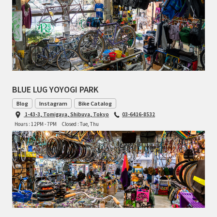
TOMII CYCLES
UNVER
WILDE
BLUE LUG YOYOGI PARK
Blog
Instagram
Bike Catalog
1-43-3, Tomigaya, Shibuya, Tokyo
03-6416-8532
Hours : 12PM - 7PM
Closed : Tue, Thu