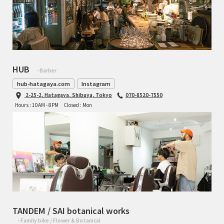
HUB
- Barber
hub-hatagaya.com
Instagram
2-25-2, Hatagaya, Shibuya, Tokyo
070-8520-7550
Hours : 10AM - 8PM
Closed : Mon
TANDEM / SAI botanical works
- Family bike / Flower & Botanical