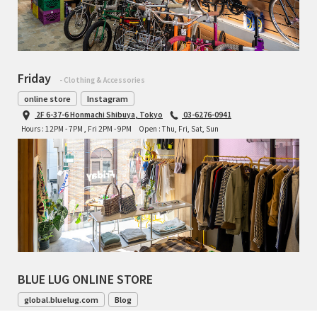
Friday
- Clothing & Accessories
online store
Instagram
2F 6-37-6 Honmachi Shibuya, Tokyo
03-6276-0941
Hours : 12PM - 7PM , Fri 2PM - 9PM
Open : Thu, Fri, Sat, Sun
BLUE LUG ONLINE STORE
global.bluelug.com
Blog
042-444-8791