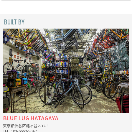
CINELLI
BUILT BY
CINELLI x MASH
ENVE
FALCONER CYCLES
FRANCES CYCLES
GEEKHOUSE BIKES
HUNTER CYCLES
ICARUS FRAMES
BLUE LUG HATAGAYA
IGLEHEART
東京都渋谷区幡ヶ谷2-32-3
TEL：03-6662-5042