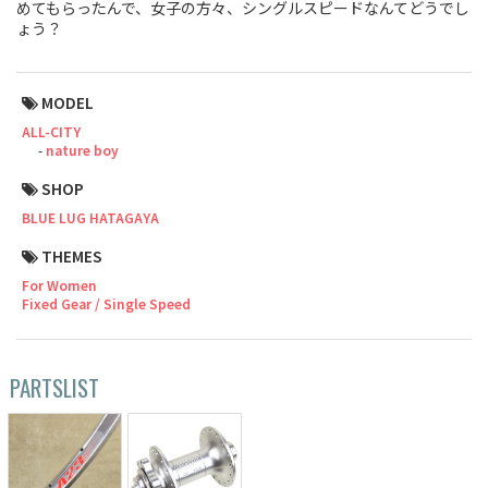
めてもらったんで、女子の方々、シングルスピードなんてどうでし
ょう？
Cook Paint Works
Staff Bikes
MODEL
Handmade Bike
ALL-CITY
nature boy
SHOP
BLUE LUG HATAGAYA
SURLY
THEMES
For Women
RIVENDELL BICYCLE WORKS
Fixed Gear / Single Speed
MASH
PARTSLIST
CRUST BIKES
VELO ORANGE