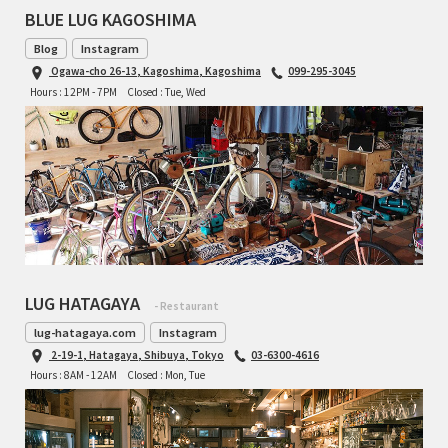
BLUE LUG KAGOSHIMA
Blog
Instagram
Ogawa-cho 26-13, Kagoshima, Kagoshima
099-295-3045
Hours : 12PM - 7PM
Closed : Tue, Wed
LUG HATAGAYA
- Restaurant
lug-hatagaya.com
Instagram
2-19-1, Hatagaya, Shibuya, Tokyo
03-6300-4616
Hours : 8AM - 12AM
Closed : Mon, Tue