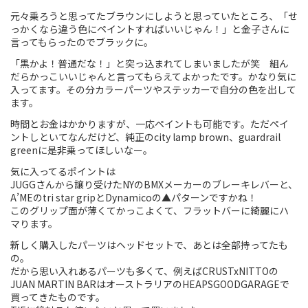
元々乗ろうと思ってたブラウンにしようと思っていたところ、「せ
Touring
っかくなら違う色にペイントすればいいじゃん！」と金子さんに
言ってもらったのでブラックに。
CX / Gravel
「黒かよ！普通だな！」と突っ込まれてしまいましたが笑 組ん
だらかっこいいじゃんと言ってもらえてよかったです。かなり気に
Mountain Bike
入ってます。その分カラーパーツやステッカーで自分の色を出して
ます。
Fat Bike
時間とお金はかかりますが、一応ペイントも可能です。ただペイ
ントしといてなんだけど、純正のcity lamp brown、guardrail
Cargo Bike
greenに是非乗ってほしいなー。
Mixte
気に入ってるポイントは
JUGGさんから譲り受けたNYのBMXメーカーのブレーキレバーと、
A’MEのtri star gripとDynamicoの▲パターンですかね！
Mini Velo
このグリップ面が薄くてかっこよくて、フラットバーに綺麗にハ
マります。
Small Size (~160cm)
新しく購入したパーツはヘッドセットで、あとは全部持ってたも
の。
だから思い入れあるパーツも多くて、例えばCRUSTxNITTOの
For Family
JUAN MARTIN BARはオーストラリアのHEAPSGOODGARAGEで
買ってきたものです。
For Women