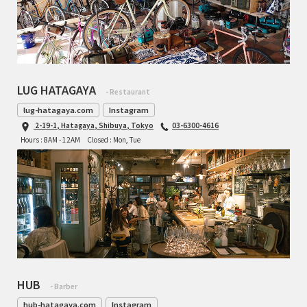
LUG HATAGAYA
- Restaurant
lug-hatagaya.com
Instagram
2-19-1, Hatagaya, Shibuya, Tokyo
03-6300-4616
Hours : 8AM - 12AM
Closed : Mon, Tue
HUB
- Barber
hub-hatagaya.com
Instagram