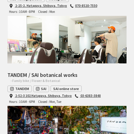
2-25-2, Hatagaya, Shibuya, Tokyo
070-8520-7550
Hours : 10AM - 8PM
Closed : Mon
TANDEM / SAI botanical works
- Family bike / Flower & Botanical
TANDEM
SAI
SAI online store
2-52-3 102 Hatagaya, Shibuya, Tokyo
03-6383-3848
Hours : 10AM - 6PM
Closed : Mon, Tue