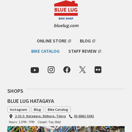
TOMII CYCLES
UNVER
bluelug.com
WILDE
ONLINE STORE
BLOG
BIKE CATALOG
STAFF REVIEW
SHOPS
BLUE LUG HATAGAYA
Instagram
Blog
Bike Catalog
2-32-3, Hatagaya, Shibuya, Tokyo
03-6662-5042
Hours : 12PM - 7PM
Closed : Tue, Wed