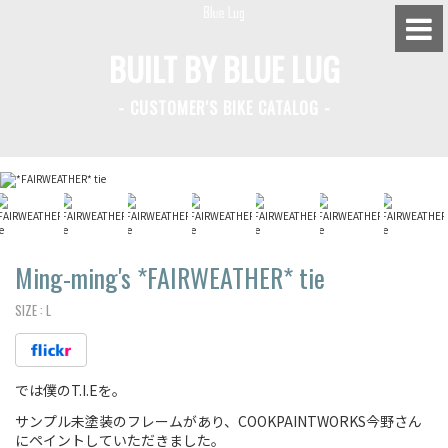
BUILT BY BLUE LUG
- CUSTOMER'S BIKE CATALOG -
BLUE LUG HATAGAYA
BLUE LUG KAMIUMA
BLUE LUG YOYOGI PARK
BIKE FRIDAY TOKYO
Ming-ming's *FAIRWEATHER* tie
SIZE :
L
Everyday Bike
では僕のT.I.Eを。
Fixed Gear / Single Speed
サンプル未塗装のフレームがあり、COOKPAINTWORKS今野さん
Road Bike
にペイントしていただきました。