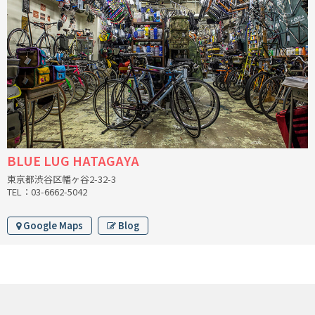
RON'S BIKES
ROSKO
SALSA CYCLES
SINGULAR
BLUE LUG HATAGAYA
SOMA Fabrications
東京都渋谷区幡ヶ谷2-32-3
TEL：03-6662-5042
SOULCRAFT CYCLES
Google Maps
Blog
SPEEDVAGEN
STRIDSLAND
TANGLEFOOT