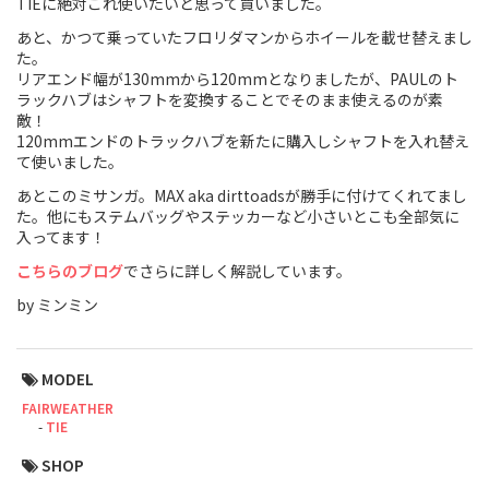
TIEに絶対これ使いたいと思って買いました。
Cook Paint Works
あと、かつて乗っていたフロリダマンからホイールを載せ替えまし
た。
リアエンド幅が130mmから120mmとなりましたが、PAULのト
Staff Bikes
ラックハブはシャフトを変換することでそのまま使えるのが素
敵！
Handmade Bike
120mmエンドのトラックハブを新たに購入しシャフトを入れ替え
て使いました。
あとこのミサンガ。MAX aka dirttoadsが勝手に付けてくれてまし
た。他にもステムバッグやステッカーなど小さいとこも全部気に
入ってます！
SURLY
こちらのブログ
でさらに詳しく解説しています。
RIVENDELL BICYCLE WORKS
by ミンミン
MASH
MODEL
CRUST BIKES
FAIRWEATHER
TIE
VELO ORANGE
SHOP