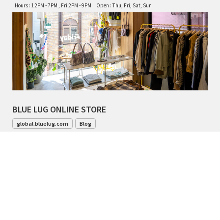
Hours : 12PM - 7PM , Fri 2PM - 9PM
Open : Thu, Fri, Sat, Sun
BLUE LUG ONLINE STORE
global.bluelug.com
Blog
042-444-8791