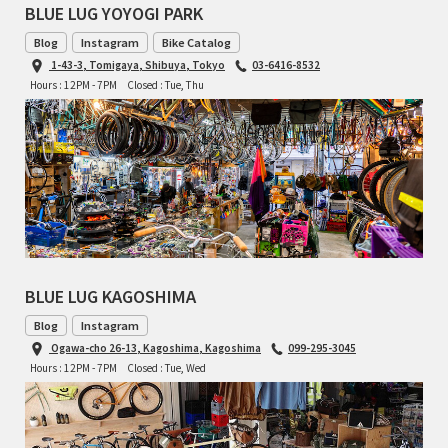
BLUE LUG YOYOGI PARK
Blog
Instagram
Bike Catalog
1-43-3, Tomigaya, Shibuya, Tokyo
03-6416-8532
Hours : 12PM - 7PM
Closed : Tue, Thu
BLUE LUG KAGOSHIMA
Blog
Instagram
Ogawa-cho 26-13, Kagoshima, Kagoshima
099-295-3045
Hours : 12PM - 7PM
Closed : Tue, Wed