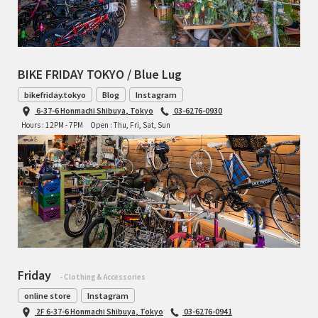
BIKE FRIDAY TOKYO / Blue Lug
bikefriday.tokyo
Blog
Instagram
6-37-6 Honmachi Shibuya, Tokyo
03-6276-0930
Hours : 12PM - 7PM
Open : Thu, Fri, Sat, Sun
Friday
- Clothing & Accessories
online store
Instagram
2F 6-37-6 Honmachi Shibuya, Tokyo
03-6276-0941