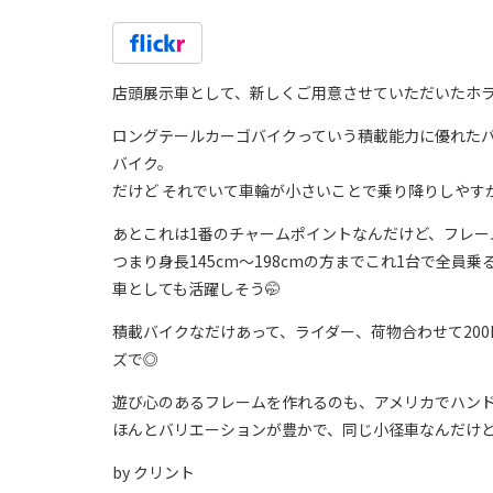
店頭展示車として、新しくご用意させていただいたホ
ロングテールカーゴバイクっていう積載能力に優れた
バイク。
だけど それでいて車輪が小さいことで乗り降りしやす
あとこれは1番のチャームポイントなんだけど、フレー
つまり身長145cm〜198cmの方までこれ1台で全
車としても活躍しそう🤭
積載バイクなだけあって、ライダー、荷物合わせて20
ズで◎
遊び心のあるフレームを作れるのも、アメリカでハン
ほんとバリエーションが豊かで、同じ小径車なんだけ
by クリント