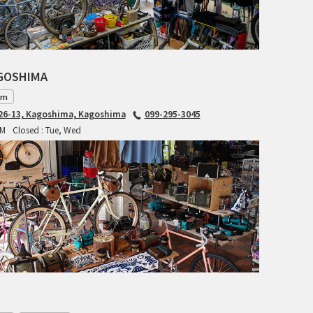
INDEPENDENT FABRICATION
LA MARCHE
AGOSHIMA
LOW BICYCLES
am
6-13, Kagoshima, Kagoshima
099-295-3045
OCEAN AIR CYCLES
PM
Closed : Tue, Wed
OMNIUM
OTHER BRANDS
RAWLAND CYCLES
RETROTEC
REW10 WORKS