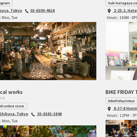
agram
hub-hatagaya.c
ibuya, Tokyo
03-6300-4616
2-25-2, Hat
: Mon, Tue
Hours : 10AM - 8
cal works
BIKE FRIDAY 
ical
bikefriday.tokyo
AI online store
6-37-6 Honm
 Shibuya, Tokyo
03-6383-3848
Hours : 12PM - 7
: Mon, Tue