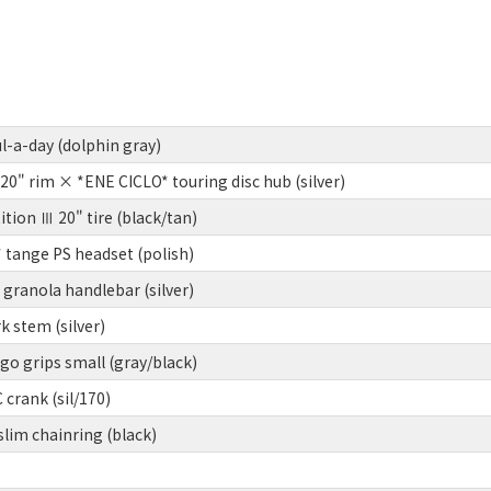
ul-a-day (dolphin gray)
0" rim × *ENE CICLO* touring disc hub (silver)
tion Ⅲ 20" tire (black/tan)
tange PS headset (polish)
ranola handlebar (silver)
 stem (silver)
o grips small (gray/black)
crank (sil/170)
lim chainring (black)