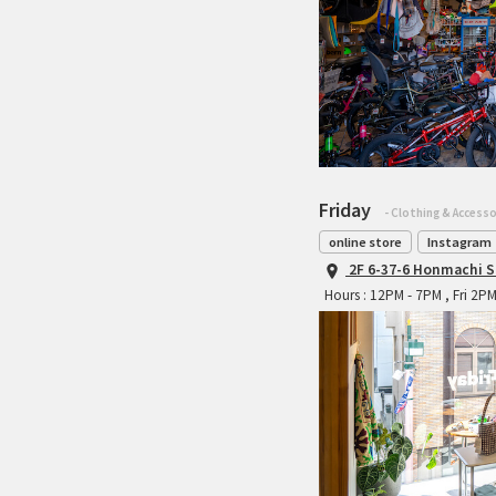
Friday
- Clothing & Accesso
online store
Instagram
2F 6-37-6 Honmachi S
Hours : 12PM - 7PM , Fri 2P