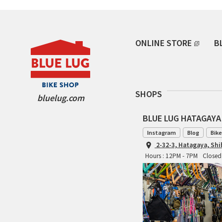
ONLINE STORE
B
SHOPS
bluelug.com
BLUE LUG HATAGAYA
Instagram
Blog
Bike
2-32-3, Hatagaya, Sh
Hours : 12PM - 7PM
Closed