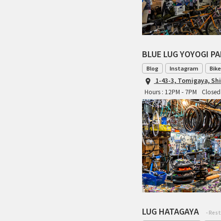
BLUE LUG YOYOGI P
Blog
Instagram
Bike
1-43-3, Tomigaya, Sh
Hours : 12PM - 7PM
Closed 
LUG HATAGAYA
- Res