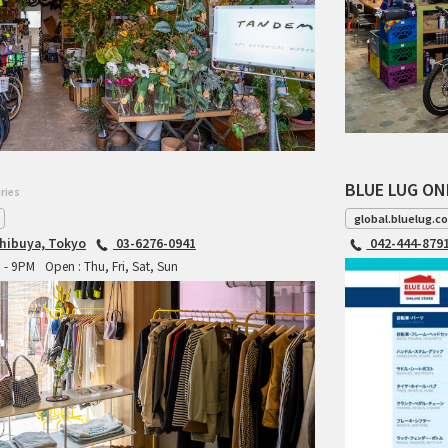
BLUE LUG ON
ries
global.bluelug.c
hibuya, Tokyo
03-6276-0941
042-444-879
M - 9PM
Open : Thu, Fri, Sat, Sun