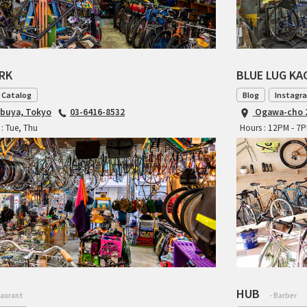
ARK
BLUE LUG K
 Catalog
Blog
Instagr
ibuya, Tokyo
03-6416-8532
Ogawa-cho 2
: Tue, Thu
Hours : 12PM - 7
HUB
taurant
- Barber