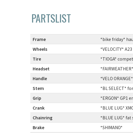
PARTSLIST
Frame
:
*bike friday* ha
Wheels
:
*VELOCITY* A23 2
Tire
:
*TIOGA* competi
Headset
:
*FAIRWEATHER* 
Handle
:
*VELO ORANGE* g
Stem
:
*BL SELECT* fork
Grip
:
*ERGON* GP1 erg
Crank
:
*BLUE LUG* XMC 
Chainring
:
*BLUE LUG* fat s
Brake
:
*SHIMANO*