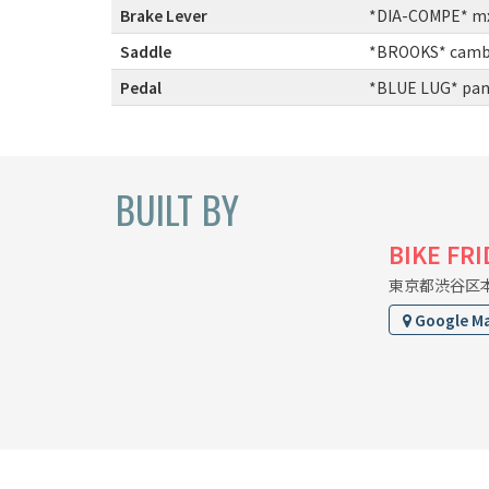
Brake Lever
:
*DIA-COMPE* mx-
Saddle
:
*BROOKS* cambi
Pedal
:
*BLUE LUG* pand
BUILT BY
BIKE FR
東京都渋谷区本町
Google M