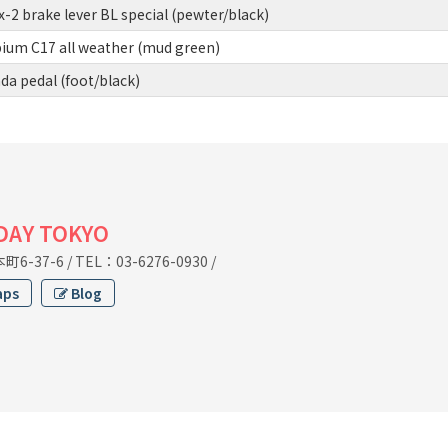
2 brake lever BL special (pewter/black)
um C17 all weather (mud green)
a pedal (foot/black)
IDAY TOKYO
6-37-6
/
TEL：03-6276-0930
/
aps
Blog