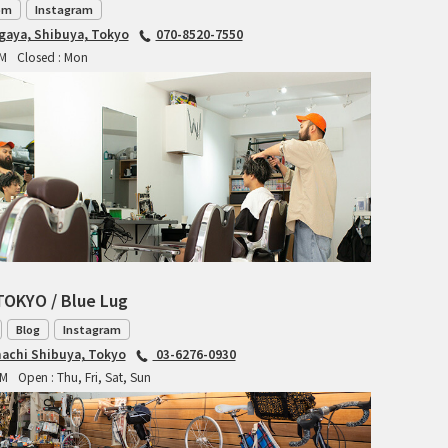
om
Instagram
RITCHEY
agaya, Shibuya, Tokyo
070-8520-7550
PM
Closed : Mon
RON'S BIKES
ROSKO
SALSA CYCLES
SINGULAR
SOMA Fabrications
TOKYO / Blue Lug
SOULCRAFT CYCLES
Blog
Instagram
SPEEDVAGEN
achi Shibuya, Tokyo
03-6276-0930
PM
Open : Thu, Fri, Sat, Sun
STRIDSLAND