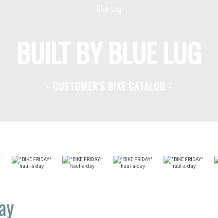
BUILT BY BLUE LUG
- CUSTOMER'S BIKE CATALOG -
ay