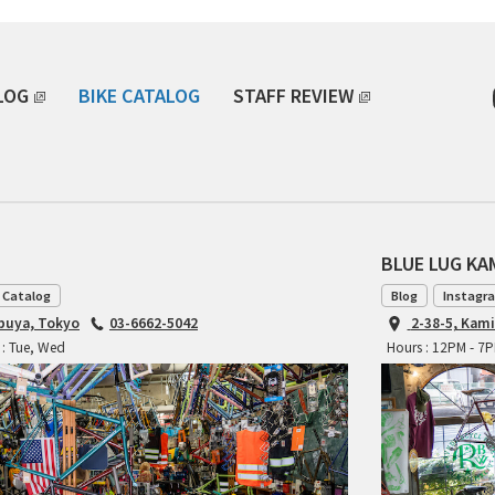
LOG
BIKE CATALOG
STAFF REVIEW
BLUE LUG K
 Catalog
Blog
Instagr
ibuya, Tokyo
03-6662-5042
2-38-5, Kam
 : Tue, Wed
Hours : 12PM - 7