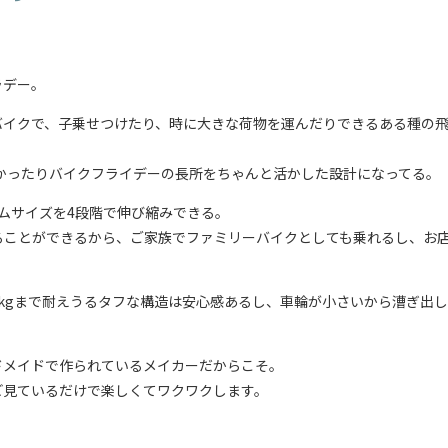
ラデー。
バイクで、子乗せつけたり、時に大きな荷物を運んだりできるある種の
かったりバイクフライデーの長所をちゃんと活かした設計になってる。
ムサイズを4段階で伸び縮みできる。
員乗ることができるから、ご家族でファミリーバイクとしても乗れるし、お
0kgまで耐えうるタフな構造は安心感あるし、車輪が小さいから漕ぎ出
ドメイドで作られているメイカーだからこそ。
ど見ているだけで楽しくてワクワクします。