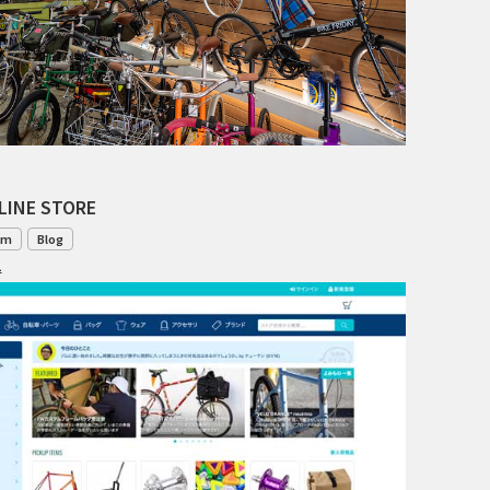
TANGLEFOOT
TOMII CYCLES
UNVER
WILDE
LINE STORE
om
Blog
1