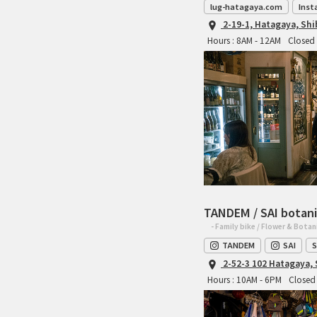
lug-hatagaya.com
Inst
2-19-1, Hatagaya, Sh
Hours : 8AM - 12AM
Closed 
TANDEM / SAI botani
- Family bike / Flower & Botan
TANDEM
SAI
S
2-52-3 102 Hatagaya,
Hours : 10AM - 6PM
Closed 