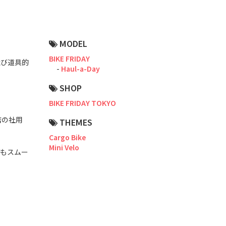
Road Bike
Touring
MODEL
CX / Gravel
BIKE FRIDAY
飛び道具的
Haul-a-Day
Mountain Bike
SHOP
Fat Bike
BIKE FRIDAY TOKYO
Cargo Bike
店の社用
THEMES
Mixte
Cargo Bike
Mini Velo
しもスムー
Mini Velo
Small Size (~160cm)
For Family