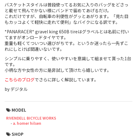
バスケットスタイルは普段使ってるお気に入りのバッグをどさっ
Cook Paint Works
と載せて飛んでかない様にバンドで留めてあげるだけ。
これだけですが、自転車の利便性がグッとあがります。「見た目
もカッコよくて軽快に走れて便利」なバイクになる訳です。
Staff Bikes
*PANARACER* gravel king 650B tireはグラベルとは名前に付い
Handmade Bike
てますがオンロードタイヤです。
重量も軽くてついつい選びがちです。というか迷ったら一先ずこ
れにしとけば間違いないです。
シンプルに乗りやすく、使いやすいを意識して組ませて貰った1台
です。
SURLY
小柄な方や女性の方に是非試して頂けたら嬉しいです。
こちらのブログ
でさらに詳しく解説しています。
RIVENDELL BICYCLE WORKS
by デジタル
MASH
MODEL
CRUST BIKES
RIVENDELL BICYCLE WORKS
a. homer hilsen
VELO ORANGE
SHOP