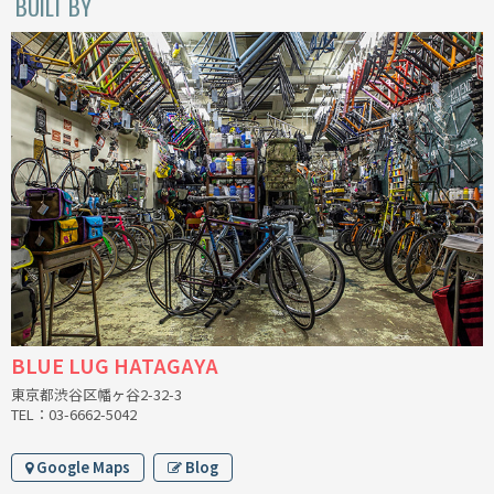
BUILT BY
RON'S BIKES
ROSKO
SALSA CYCLES
SINGULAR
SOMA Fabrications
SOULCRAFT CYCLES
BLUE LUG HATAGAYA
SPEEDVAGEN
東京都渋谷区幡ヶ谷2-32-3
TEL：03-6662-5042
STRIDSLAND
Google Maps
Blog
TANGLEFOOT