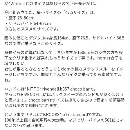
が42mmほどのタイヤは履けるので正直充分かと。
Touring
今回組み立てた、最小サイズの「47.5サイズ」は、
・股下 75-80cm
CX / Gravel
・サドルハイト 64-69cm
の方にオススメのサイズです。
Mountain Bike
因みに僕ことデジタルは身長164㎝、股下76.5、サドルハイト66.5
なので僕が乗るならこのサイズ。
Fat Bike
身長からの逆算にはなってしまいますが160cm程の女性の方も股
下をクリア出来れば乗れちゃうサイズって事です。homer女子を
Cargo Bike
増やしたい。
女性が乗るとなるとどうしてもclemの様なステップスルーをイメ
Mixte
ージしがちですが、颯爽とこんなバイクに乗ってたら素敵ですよ
ね。
Mini Velo
ハンドルは*NITTO* rivendell b357 choco barで。
やっぱりRIVENDELLにはバックスイープのハンドルが良く似合う
と思います。choco barはライズも抑えてあるので程よく前傾姿勢
Small Size (~160cm)
が取れるので軽快に走れます。
という事でサドルは*BROOKS* b17 standardですね。
For Family
100年以上続く自転車界の大定番。マジでリーバイスの501位じゃ
ないの?って思います。
For Women