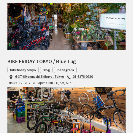
BIKE FRIDAY TOKYO / Blue Lug
bikefriday.tokyo
Blog
Instagram
6-37-6 Honmachi Shibuya, Tokyo
03-6276-0930
Hours : 12PM - 7PM
Open : Thu, Fri, Sat, Sun