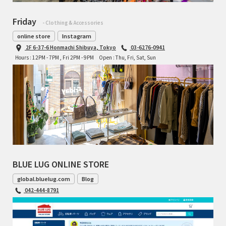
Friday
- Clothing & Accessories
online store
Instagram
2F 6-37-6 Honmachi Shibuya, Tokyo
03-6276-0941
Hours : 12PM - 7PM , Fri 2PM - 9PM
Open : Thu, Fri, Sat, Sun
BLUE LUG ONLINE STORE
global.bluelug.com
Blog
042-444-8791