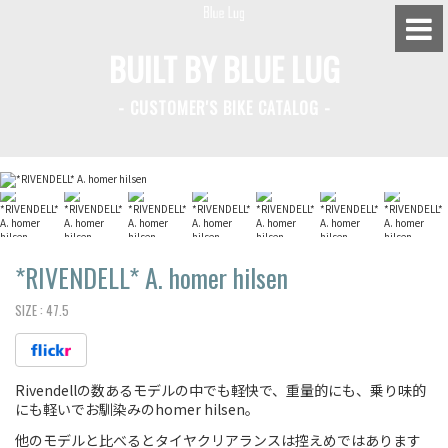
BUILT BY BLUE LUG
- CUSTOMER'S BIKE CATALOG -
BLUE LUG HATAGAYA
BLUE LUG KAMIUMA
BLUE LUG YOYOGI PARK
BIKE FRIDAY TOKYO
*RIVENDELL*
A. homer hilsen
SIZE :
47.5
Everyday Bike
Rivendellの数あるモデルの中でも軽快で、重量的にも、乗り味的
Fixed Gear / Single Speed
にも軽いでお馴染みのhomer hilsen。
Road Bike
他のモデルと比べるとタイヤクリアランスは控えめではあります