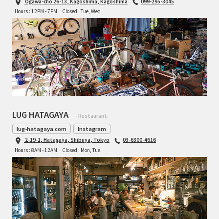
Ogawa-cho 26-13, Kagoshima, Kagoshima
099-295-3045
Hours : 12PM - 7PM
Closed : Tue, Wed
LUG HATAGAYA
- Restaurant
lug-hatagaya.com
Instagram
2-19-1, Hatagaya, Shibuya, Tokyo
03-6300-4616
Hours : 8AM - 12AM
Closed : Mon, Tue