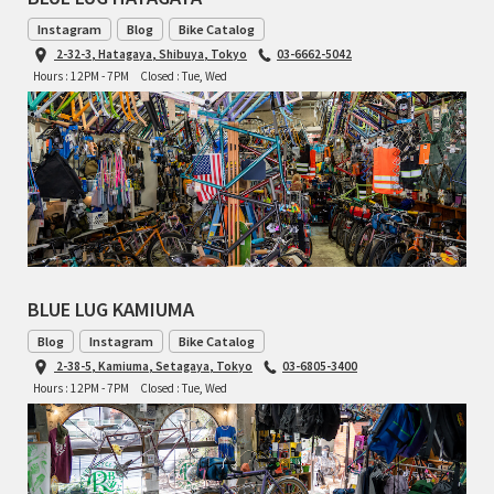
Instagram
Blog
Bike Catalog
2-32-3, Hatagaya, Shibuya, Tokyo
03-6662-5042
Hours : 12PM - 7PM
Closed : Tue, Wed
BLUE LUG KAMIUMA
Blog
Instagram
Bike Catalog
2-38-5, Kamiuma, Setagaya, Tokyo
03-6805-3400
Hours : 12PM - 7PM
Closed : Tue, Wed