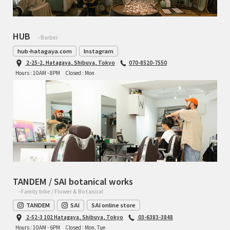
HUB
- Barber
hub-hatagaya.com
Instagram
2-25-2, Hatagaya, Shibuya, Tokyo
070-8520-7550
Hours : 10AM - 8PM
Closed : Mon
TANDEM / SAI botanical works
- Family bike / Flower & Botanical
TANDEM
SAI
SAI online store
2-52-3 102 Hatagaya, Shibuya, Tokyo
03-6383-3848
Hours : 10AM - 6PM
Closed : Mon, Tue