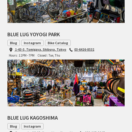
BLUE LUG YOYOGI PARK
Blog
Instagram
Bike Catalog
1-43-3, Tomigaya, Shibuya, Tokyo
03-6416-8532
Hours : 12PM - 7PM
Closed : Tue, Thu
BLUE LUG KAGOSHIMA
Blog
Instagram