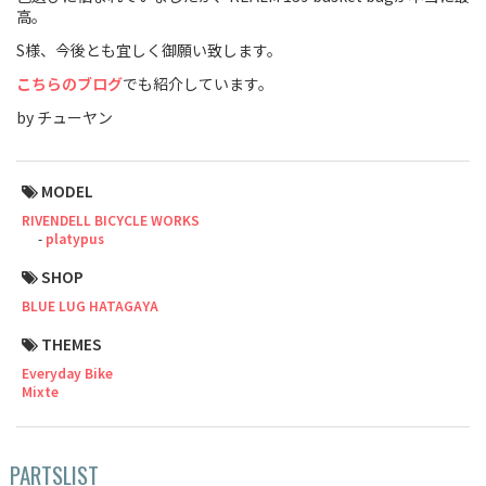
高。
Cook Paint Works
S様、今後とも宜しく御願い致します。
Staff Bikes
こちらのブログ
でも紹介しています。
by チューヤン
Handmade Bike
MODEL
RIVENDELL BICYCLE WORKS
platypus
SURLY
SHOP
RIVENDELL BICYCLE WORKS
BLUE LUG HATAGAYA
THEMES
MASH
Everyday Bike
Mixte
CRUST BIKES
VELO ORANGE
PARTSLIST