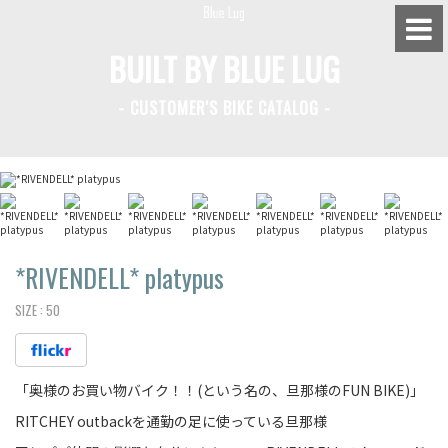
BUILT BY BLUE LUG
- CUSTOMER'S BIKE CATALOG -
BLUE LUG HATAGAYA
BLUE LUG KAMIUMA
BLUE LUG YOYOGI PARK
BIKE FRIDAY TOKYO
*RIVENDELL*
platypus
SIZE :
50
Everyday Bike
「奥様のお買い物バイク！！(という名の、旦那様のFUN BIKE)」
Fixed Gear / Single Speed
RITCHEY outbackを通勤の足に使っている旦那様
Road Bike