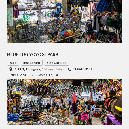
TOMII CYCLES
UNVER
WILDE
BLUE LUG YOYOGI PARK
Blog
Instagram
Bike Catalog
1-43-3, Tomigaya, Shibuya, Tokyo
03-6416-8532
Hours : 12PM - 7PM
Closed : Tue, Thu