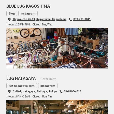
BLUE LUG KAGOSHIMA
Blog
Instagram
Ogawa-cho 26-13, Kagoshima, Kagoshima
099-295-3045
Hours : 12PM - 7PM
Closed : Tue, Wed
LUG HATAGAYA
- Restaurant
lug-hatagaya.com
Instagram
2-19-1, Hatagaya, Shibuya, Tokyo
03-6300-4616
Hours : 8AM - 12AM
Closed : Mon, Tue