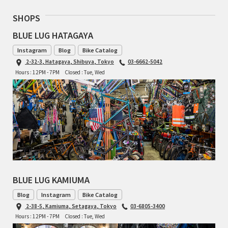
SHOPS
RON'S BIKES
BLUE LUG HATAGAYA
ROSKO
Instagram
Blog
Bike Catalog
2-32-3, Hatagaya, Shibuya, Tokyo
03-6662-5042
SALSA CYCLES
Hours : 12PM - 7PM
Closed : Tue, Wed
SINGULAR
SOMA Fabrications
SOULCRAFT CYCLES
SPEEDVAGEN
BLUE LUG KAMIUMA
STRIDSLAND
Blog
Instagram
Bike Catalog
2-38-5, Kamiuma, Setagaya, Tokyo
03-6805-3400
Hours : 12PM - 7PM
Closed : Tue, Wed
TANGLEFOOT