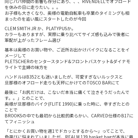
同じパパ仲間の影響も存分にあり、、、RIVENDELLでオフロード
を休みの日に走りたい。。。
Touring
お子様も大きくなり、奥様の電動自転車も卒業のタイミングも相
まったのを追い風にスタートしたのが今回
CX / Gravel
CLEM SMITH JR か、PLATYPUSか。
カラーもありますが、実際に乗り比べてサイズ感も込みで後者に
Mountain Bike
軍配が上がったフレーム選び
Fat Bike
基本は奥様のお買い物や、ご近所お出かけバイクになることをイ
メージして
PLETSCHERのセンタースタンド&フロントバスケット&ダイナモ
Cargo Bike
ライトで主婦の味方を
Mixte
ハンドルはB352とも迷いましたが、可愛すぎないルックスと
旦那様のオフロード走りも天秤にかけてのTOSCO BARにて
Mini Velo
最後に「お尻だけは、こないだ本当に痛くて泣きそうだったんで
す。。」とのことで、
奥様が旦那様のバイク(FLITE 1990)に乗った時に、辛すぎたとの
Small Size (~160cm)
ことで
BROOKSの中でも最初から比較的柔らかい、CARVED仕様のB17に
てフィニッシュ
For Family
「とにかくお買い物を週1でドカッとするから〜」ってことで、
For Women
色選びに悩まれていましたが、REALM 139 basket bagが本当に最