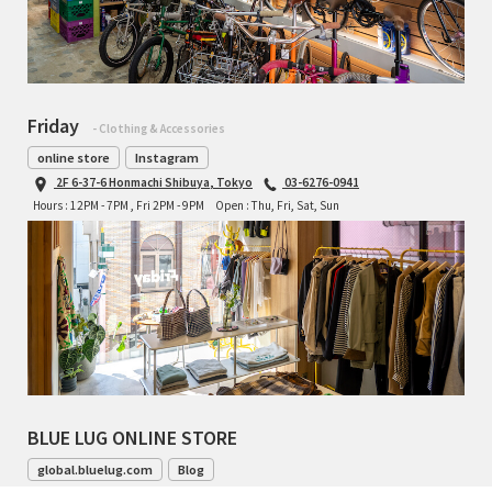
Friday
- Clothing & Accessories
online store
Instagram
2F 6-37-6 Honmachi Shibuya, Tokyo
03-6276-0941
Hours : 12PM - 7PM , Fri 2PM - 9PM
Open : Thu, Fri, Sat, Sun
BLUE LUG ONLINE STORE
global.bluelug.com
Blog