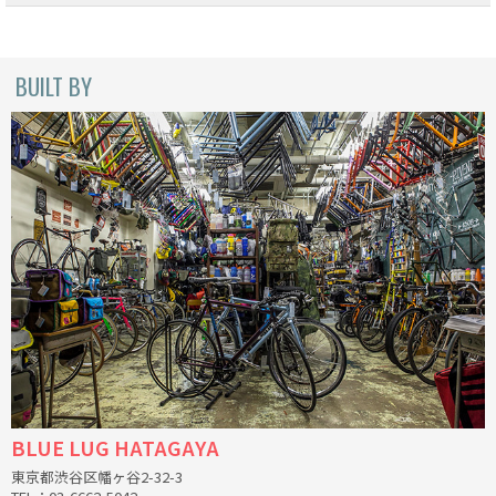
CINELLI
BUILT BY
CINELLI x MASH
ENVE
FALCONER CYCLES
FRANCES CYCLES
GEEKHOUSE BIKES
HUNTER CYCLES
ICARUS FRAMES
BLUE LUG HATAGAYA
IGLEHEART
東京都渋谷区幡ヶ谷2-32-3