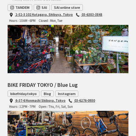
TANDEM
SAI
SAI online store
2-52-3 102 Hatagaya, Shibuya, Tokyo
03-6383-3848
Hours : 10AM - 6PM
Closed : Mon, Tue
BIKE FRIDAY TOKYO / Blue Lug
bikefriday.tokyo
Blog
Instagram
6-37-6 Honmachi Shibuya, Tokyo
03-6276-0930
Hours : 12PM - 7PM
Open : Thu, Fri, Sat, Sun