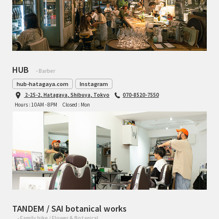
HUB
- Barber
hub-hatagaya.com
Instagram
2-25-2, Hatagaya, Shibuya, Tokyo
070-8520-7550
Hours : 10AM - 8PM
Closed : Mon
TANDEM / SAI botanical works
- Family bike / Flower & Botanical