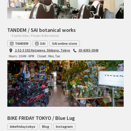
TANDEM / SAI botanical works
- Family bike / Flower & Botanical
TANDEM
SAI
SAI online store
2-52-3 102 Hatagaya, Shibuya, Tokyo
03-6383-3848
Hours : 10AM - 6PM
Closed : Mon, Tue
BIKE FRIDAY TOKYO / Blue Lug
bikefriday.tokyo
Blog
Instagram