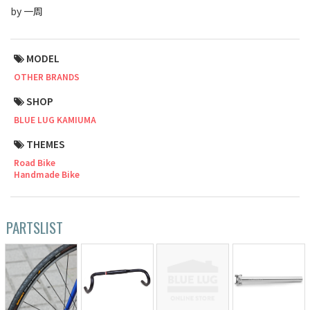
BLACK MOUNTAIN CYCLES
by 一周
BIKE FRIDAY
MODEL
FAIRWEATHER
OTHER BRANDS
SHOP
BLUE LUG KAMIUMA
A.N.T
THEMES
Road Bike
AFFINITY CYCLES
Handmade Bike
ALL-CITY
PARTSLIST
BEACH CLUB
BROMPTON
CIELO