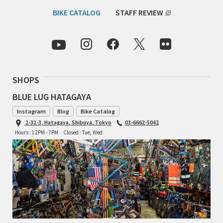
BIKE CATALOG
STAFF REVIEW
TOMII CYCLES
UNVER
WILDE
SHOPS
BLUE LUG HATAGAYA
Instagram
Blog
Bike Catalog
2-32-3, Hatagaya, Shibuya, Tokyo
03-6662-5042
Hours : 12PM - 7PM
Closed : Tue, Wed