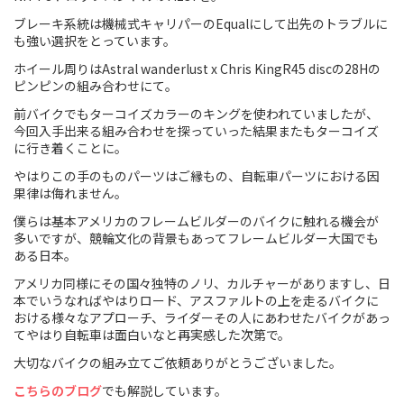
ブレーキ系統は機械式キャリパーのEqualにして出先のトラブルに
Cook Paint Works
も強い選択をとっています。
ホイール周りはAstral wanderlust x Chris KingR45 discの28Hの
Staff Bikes
ピンピンの組み合わせにて。
Handmade Bike
前バイクでもターコイズカラーのキングを使われていましたが、
今回入手出来る組み合わせを探っていった結果またもターコイズ
に行き着くことに。
やはりこの手のものパーツはご縁もの、自転車パーツにおける因
果律は侮れません。
SURLY
僕らは基本アメリカのフレームビルダーのバイクに触れる機会が
多いですが、競輪文化の背景もあってフレームビルダー大国でも
RIVENDELL BICYCLE WORKS
ある日本。
アメリカ同様にその国々独特のノリ、カルチャーがありますし、日
MASH
本でいうなればやはりロード、アスファルトの上を走るバイクに
おける様々なアプローチ、ライダーその人にあわせたバイクがあっ
CRUST BIKES
てやはり自転車は面白いなと再実感した次第で。
大切なバイクの組み立てご依頼ありがとうございました。
VELO ORANGE
こちらのブログ
でも解説しています。