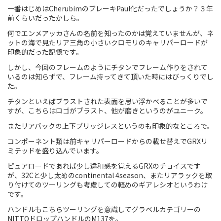
一番はじめはCherubimのブレーキPaul化だったでしょうか？３年
Touring
前くらいだったかしら。
何でエンメアッカさんの名前を知ったのかは覚えていませんが、ネ
CX / Gravel
ットの海で見たリア三角の小さいクロモリのキャリパーロードが
印象的だった記憶です。
Mountain Bike
しかし、今回のフレームのようにチタンでフレーム作りをされて
いるのは知らずで、フレーム持ってきて頂いた時にはびっくりでし
Fat Bike
た。
Cargo Bike
チタンといえばブラストされた表面を思い浮かべることが多いで
すが、こちらはロゴがブラスト、他が磨きというのがユニーク。
Mixte
またリアバックの上下ブリッジレスというのも印象的なところで。
コンポーネント類は前キャリパーロードからの載せ替えでGRXリ
Mini Velo
ミテッドを盛り込んでいます。
ピュアロードであれば少し違和感を覚えるGRXのチョイスです
Small Size (~160cm)
が、32Cと少し太めのcontinental 4season、またリアラックを取
り付けてのツーリングも考慮しての軽めのギアレシオというわけ
です。
For Family
ハンドルもこちらツーリングを意識してグラベルカテゴリーの
For Women
NITTOドロップハンドルのM137を。