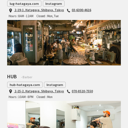
lug-hatagaya.com
Instagram
2-19-1, Hatagaya, Shibuya, Tokyo
03-6300-4616
Hours : 8AM - 12AM
Closed : Mon, Tue
HUB
- Barber
hub-hatagaya.com
Instagram
2-25-2, Hatagaya, Shibuya, Tokyo
070-8520-7550
Hours : 10AM - 8PM
Closed : Mon