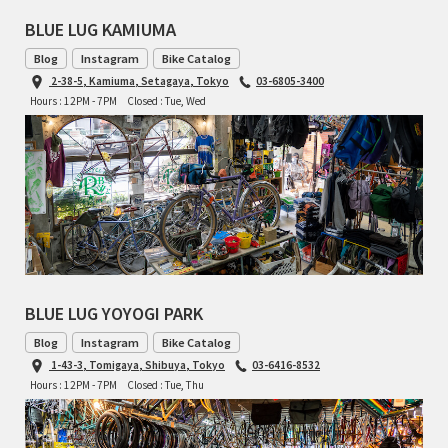
BLUE LUG KAMIUMA
Blog
Instagram
Bike Catalog
2-38-5, Kamiuma, Setagaya, Tokyo
03-6805-3400
Hours : 12PM - 7PM
Closed : Tue, Wed
BLUE LUG YOYOGI PARK
Blog
Instagram
Bike Catalog
1-43-3, Tomigaya, Shibuya, Tokyo
03-6416-8532
Hours : 12PM - 7PM
Closed : Tue, Thu