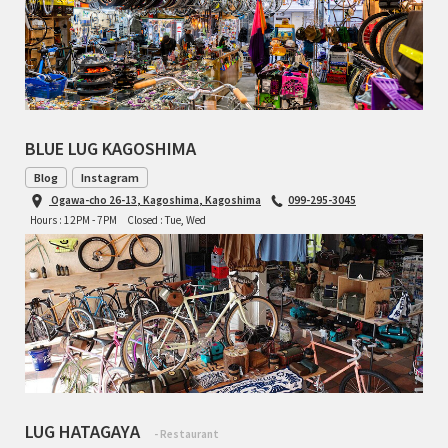
BLUE LUG KAGOSHIMA
Blog
Instagram
Ogawa-cho 26-13, Kagoshima, Kagoshima
099-295-3045
Hours : 12PM - 7PM
Closed : Tue, Wed
LUG HATAGAYA
- Restaurant