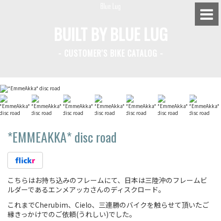
BUILT BY BLUE LUG
- CUSTOMER'S BIKE CATALOG -
BLUE LUG HATAGAYA
BLUE LUG KAMIUMA
BLUE LUG YOYOGI PARK
BIKE FRIDAY TOKYO
*EMMEAKKA*
disc road
Everyday Bike
こちらはお持ち込みのフレームにて、日本は三陸沖のフレームビ
ルダーであるエンメアッカさんのディスクロード。
Fixed Gear / Single Speed
これまでCherubim、Cielo、三連勝のバイクを触らせて頂いたご
縁きっかけでのご依頼(うれしい)でした。
Road Bike