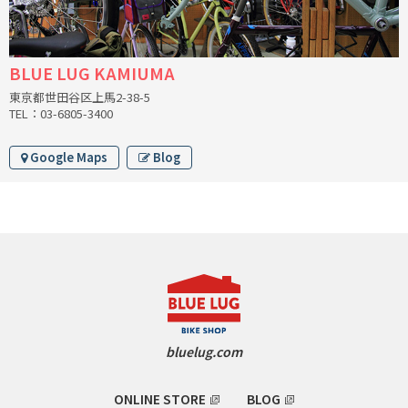
RON'S BIKES
BLUE LUG KAMIUMA
ROSKO
東京都世田谷区上馬2-38-5
TEL：03-6805-3400
SALSA CYCLES
Google Maps
Blog
SINGULAR
SOMA Fabrications
SOULCRAFT CYCLES
SPEEDVAGEN
STRIDSLAND
bluelug.com
TANGLEFOOT
ONLINE STORE
BLOG