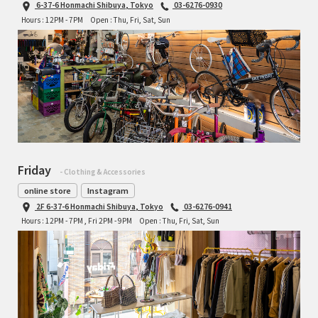
6-37-6 Honmachi Shibuya, Tokyo
03-6276-0930
Hours : 12PM - 7PM
Open : Thu, Fri, Sat, Sun
Friday
- Clothing & Accessories
online store
Instagram
2F 6-37-6 Honmachi Shibuya, Tokyo
03-6276-0941
Hours : 12PM - 7PM , Fri 2PM - 9PM
Open : Thu, Fri, Sat, Sun