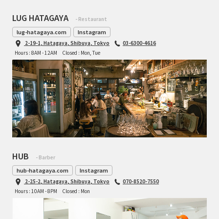
LUG HATAGAYA
- Restaurant
lug-hatagaya.com
Instagram
2-19-1, Hatagaya, Shibuya, Tokyo
03-6300-4616
Hours : 8AM - 12AM
Closed : Mon, Tue
HUB
- Barber
hub-hatagaya.com
Instagram
2-25-2, Hatagaya, Shibuya, Tokyo
070-8520-7550
Hours : 10AM - 8PM
Closed : Mon