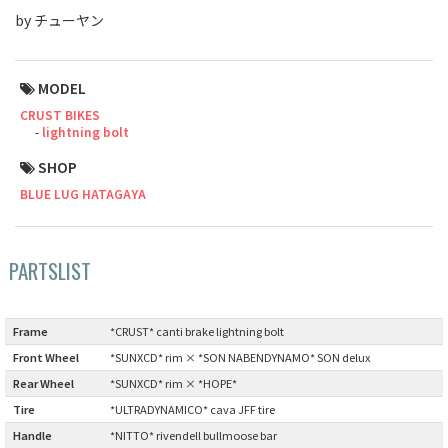
by チューヤン
Cook Paint Works
Staff Bikes
MODEL
CRUST BIKES
Handmade Bike
lightning bolt
SHOP
BLUE LUG HATAGAYA
SURLY
PARTSLIST
RIVENDELL BICYCLE WORKS
MASH
Frame
:
*CRUST* canti brake lightning bolt
Front Wheel
:
*SUNXCD* rim × *SON NABENDYNAMO* SON delux
CRUST BIKES
Rear Wheel
:
*SUNXCD* rim × *HOPE*
Tire
:
*ULTRADYNAMICO* cava JFF tire
VELO ORANGE
Handle
:
*NITTO* rivendell bullmoose bar