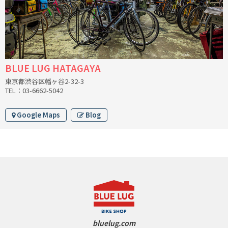
CINELLI
CINELLI x MASH
ENVE
BLUE LUG HATAGAYA
東京都渋谷区幡ヶ谷2-32-3
FALCONER CYCLES
TEL：03-6662-5042
FRANCES CYCLES
Google Maps
Blog
GEEKHOUSE BIKES
HUNTER CYCLES
ICARUS FRAMES
IGLEHEART
bluelug.com