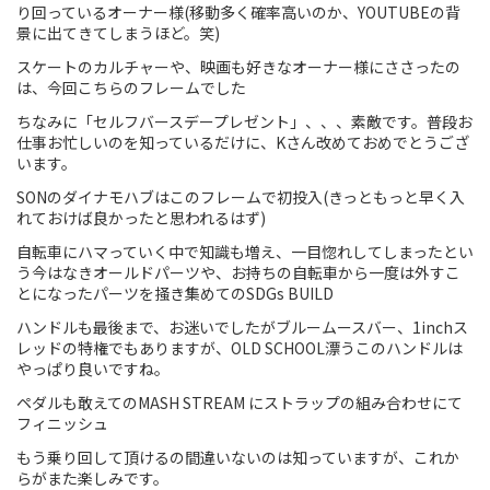
り回っているオーナー様(移動多く確率高いのか、YOUTUBEの背
景に出てきてしまうほど。笑)
Touring
スケートのカルチャーや、映画も好きなオーナー様にささったの
CX / Gravel
は、今回こちらのフレームでした
ちなみに「セルフバースデープレゼント」、、、素敵です。普段お
Mountain Bike
仕事お忙しいのを知っているだけに、Kさん改めておめでとうござ
います。
Fat Bike
SONのダイナモハブはこのフレームで初投入(きっともっと早く入
れておけば良かったと思われるはず)
Cargo Bike
自転車にハマっていく中で知識も増え、一目惚れしてしまったとい
Mixte
う今はなきオールドパーツや、お持ちの自転車から一度は外すこ
とになったパーツを掻き集めてのSDGs BUILD
Mini Velo
ハンドルも最後まで、お迷いでしたがブルームースバー、1inchス
レッドの特権でもありますが、OLD SCHOOL漂うこのハンドルは
やっぱり良いですね。
Small Size (~160cm)
ペダルも敢えてのMASH STREAM にストラップの組み合わせにて
フィニッシュ
For Family
もう乗り回して頂けるの間違いないのは知っていますが、これか
らがまた楽しみです。
For Women