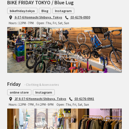
BIKE FRIDAY TOKYO / Blue Lug
bikefriday.tokyo
Blog
Instagram
6-37-6 Honmachi Shibuya, Tokyo
03-6276-0930
Hours : 12PM - 7PM
Open : Thu, Fri, Sat, Sun
Friday
- Clothing & Accessories
online store
Instagram
2F 6-37-6 Honmachi Shibuya, Tokyo
03-6276-0941
Hours : 12PM - 7PM , Fri 2PM - 9PM
Open : Thu, Fri, Sat, Sun