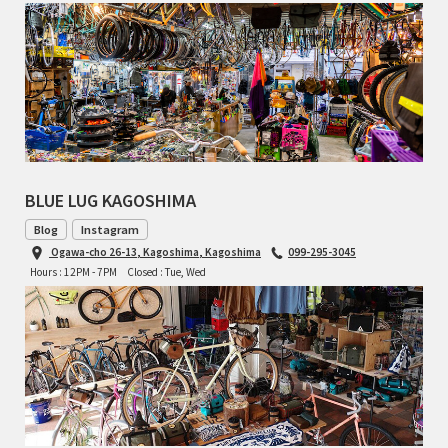
TOMII CYCLES
UNVER
WILDE
BLUE LUG KAGOSHIMA
Blog
Instagram
Ogawa-cho 26-13, Kagoshima, Kagoshima
099-295-3045
Hours : 12PM - 7PM
Closed : Tue, Wed