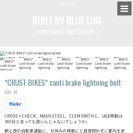
BUILT BY BLUE LUG
- CUSTOMER'S BIKE CATALOG -
BLUE LUG HATAGAYA
BLUE LUG KAMIUMA
BLUE LUG YOYOGI PARK
BIKE FRIDAY TOKYO
*CRUST BIKES*
canti brake lightning bolt
SIZE :
XS
Everyday Bike
CROSS×CHECK、MASH STEEL、CLEM SMITHと、ほぼ移動は
Fixed Gear / Single Speed
365日と言っても良いんじゃないでしょうか。
Road Bike
朝と夜の自転車通勤に、お休みの移動にと昼夜問わずに都内を走