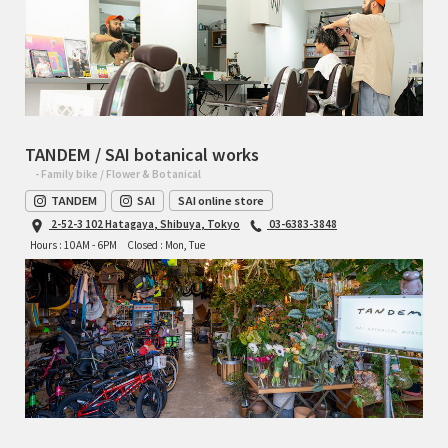
TANDEM / SAI botanical works
- Family bike / Flower & Botanical
TANDEM
SAI
SAI online store
2-52-3 102 Hatagaya, Shibuya, Tokyo
03-6383-3848
Hours : 10AM - 6PM
Closed : Mon, Tue