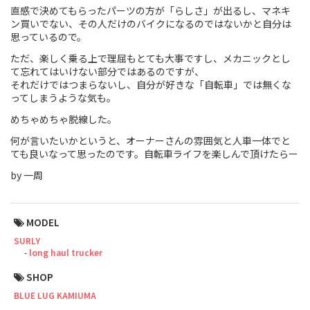
直感で決めてもらったパーツの方が「らしさ」が出るし、マネキ
Cook Paint Works
ン買いでない、その人だけのバイクになるのではないかと自分は
思っているので。
Staff Bikes
ただ、楽しく乗る上で理屈もとても大事ですし、メカニックとし
て忘れてはいけない部分ではあるのですが、
Handmade Bike
それだけではつまらないし、自分が好きな「自転車」では無くな
ってしまうような気も。
めちゃめちゃ脱線した。
何が言いたいかというと、オーナーさんの雰囲気と人車一体でと
ても良いなって思ったのです。自転車ライフを楽しんで頂けたらー
SURLY
by 一周
RIVENDELL BICYCLE WORKS
MASH
MODEL
SURLY
long haul trucker
CRUST BIKES
SHOP
VELO ORANGE
BLUE LUG KAMIUMA