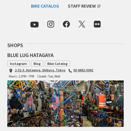
BIKE CATALOG
STAFF REVIEW
RON'S BIKES
ROSKO
SALSA CYCLES
SHOPS
BLUE LUG HATAGAYA
SINGULAR
Instagram
Blog
Bike Catalog
SOMA Fabrications
2-32-3, Hatagaya, Shibuya, Tokyo
03-6662-5042
Hours : 12PM - 7PM
Closed : Tue, Wed
SOULCRAFT CYCLES
SPEEDVAGEN
STRIDSLAND
TANGLEFOOT