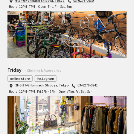
6-37-6 Honmachi Shibuya, Tokyo
03-6276-0930
Hours : 12PM - 7PM
Open : Thu, Fri, Sat, Sun
Friday
- Clothing & Accessories
online store
Instagram
2F 6-37-6 Honmachi Shibuya, Tokyo
03-6276-0941
Hours : 12PM - 7PM , Fri 2PM - 9PM
Open : Thu, Fri, Sat, Sun