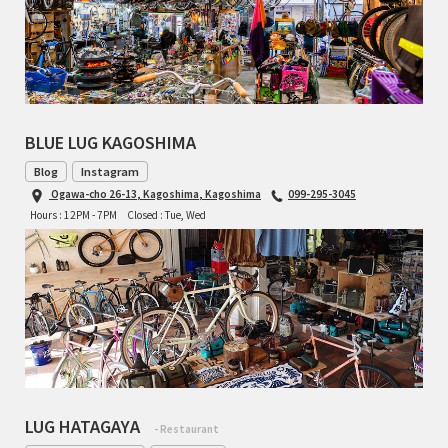
BLUE LUG KAGOSHIMA
Blog
Instagram
Ogawa-cho 26-13, Kagoshima, Kagoshima
099-295-3045
Hours : 12PM - 7PM
Closed : Tue, Wed
LUG HATAGAYA
- Restaurant