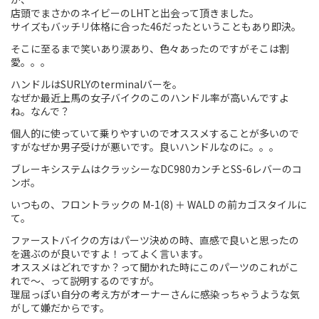
店頭でまさかのネイビーのLHTと出会って頂きました。
Touring
サイズもバッチリ体格に合った46だったということもあり即決。
そこに至るまで笑いあり涙あり、色々あったのですがそこは割
CX / Gravel
愛。。。
Mountain Bike
ハンドルはSURLYのterminalバーを。
なぜか最近上馬の女子バイクのこのハンドル率が高いんですよ
ね。なんで？
Fat Bike
個人的に使っていて乗りやすいのでオススメすることが多いので
Cargo Bike
すがなぜか男子受けが悪いです。良いハンドルなのに。。。
ブレーキシステムはクラッシーなDC980カンチとSS-6レバーのコ
Mixte
ンボ。
いつもの、フロントラックの M-1(8) ＋ WALD の前カゴスタイルに
Mini Velo
て。
ファーストバイクの方はパーツ決めの時、直感で良いと思ったの
Small Size (~160cm)
を選ぶのが良いですよ！ってよく言います。
オススメはどれですか？って聞かれた時にこのパーツのこれがこ
れで〜、って説明するのですが。
For Family
理屈っぽい自分の考え方がオーナーさんに感染っちゃうような気
がして嫌だからです。
For Women