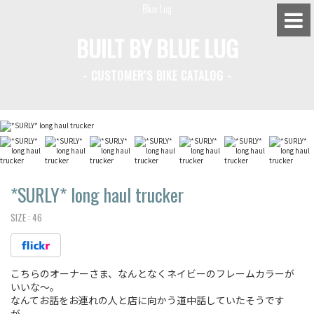
BUILT BY BLUE LUG
- CUSTOMER'S BIKE CATALOG -
BLUE LUG HATAGAYA
BLUE LUG KAMIUMA
BLUE LUG YOYOGI PARK
BIKE FRIDAY TOKYO
*SURLY*
long haul trucker
SIZE :
46
Everyday Bike
こちらのオーナーさま、なんとなくネイビーのフレームカラーが
Fixed Gear / Single Speed
いいな〜。
なんてお話をお連れの人と店に向かう道中話していたそうです
Road Bike
が、