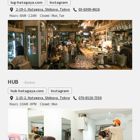
lug-hatagaya.com
Instagram
2-19-1, Hatagaya, Shibuya, Tokyo
03-6300-4616
Hours : 8AM - 12AM
Closed : Mon, Tue
HUB
- Barber
hub-hatagaya.com
Instagram
2-25-2, Hatagaya, Shibuya, Tokyo
070-8520-7550
Hours : 10AM - 8PM
Closed : Mon