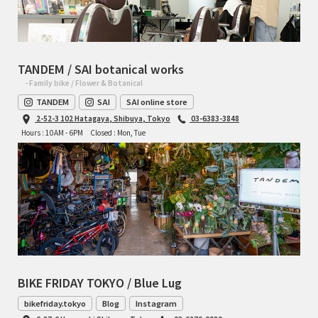
TANDEM / SAI botanical works
- Family bike / Flower & Botanical
TANDEM
SAI
SAI online store
2-52-3 102 Hatagaya, Shibuya, Tokyo
03-6383-3848
Hours : 10AM - 6PM
Closed : Mon, Tue
BIKE FRIDAY TOKYO / Blue Lug
bikefriday.tokyo
Blog
Instagram