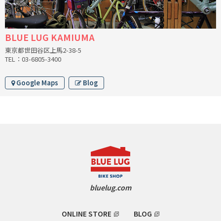
INDEPENDENT FABRICATION
LA MARCHE
BLUE LUG KAMIUMA
東京都世田谷区上馬2-38-5
LOW BICYCLES
TEL：03-6805-3400
OCEAN AIR CYCLES
Google Maps
Blog
OMNIUM
OTHER BRANDS
RAWLAND CYCLES
RETROTEC
bluelug.com
REW10 WORKS
ONLINE STORE
BLOG
RITCHEY