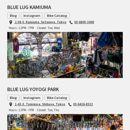
BLUE LUG KAMIUMA
TOMII CYCLES
Blog
Instagram
Bike Catalog
UNVER
2-38-5, Kamiuma, Setagaya, Tokyo
03-6805-3400
Hours : 12PM - 7PM
Closed : Tue, Wed
WILDE
BLUE LUG YOYOGI PARK
Blog
Instagram
Bike Catalog
1-43-3, Tomigaya, Shibuya, Tokyo
03-6416-8532
Hours : 12PM - 7PM
Closed : Tue, Thu