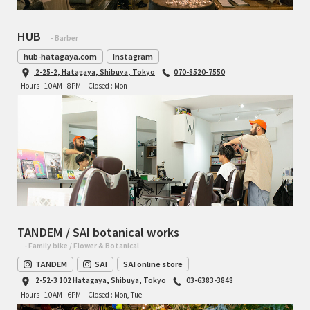
HUB
- Barber
hub-hatagaya.com
Instagram
2-25-2, Hatagaya, Shibuya, Tokyo
070-8520-7550
Hours : 10AM - 8PM
Closed : Mon
TANDEM / SAI botanical works
- Family bike / Flower & Botanical
TANDEM
SAI
SAI online store
2-52-3 102 Hatagaya, Shibuya, Tokyo
03-6383-3848
Hours : 10AM - 6PM
Closed : Mon, Tue