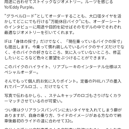
用途に合わせてストイックなジオメトリー。ルーツを感じる
Yo!Eddy Purple。
Touring
”グラベルロード”としてオーダーすることも、大口径タイヤを活
かしてどこにでも行ける”万能休日バイク”にも、オーダーシート
CX / Gravel
のインタビューに用途や目的を記せばそのモデルの中でそれぞれ
最適なジオメトリーを引いてくれます。
Mountain Bike
IFは「身体の採寸」だけでなく、「現在乗っているバイクの採寸」
Fat Bike
も提出します。今乗って慣れ親しんでいるバイクのサイズだけでな
く、そのバイクの好きなところ、気に入っていないところ、修正
したいところなど色々と要望をぶつけることができます。
Cargo Bike
このバイクのハイライト、リアブレーキのインターナル仕様はス
Mixte
ペシャルオーダー。
そんでもって個人的お気に入りポイント。定番のPHILハブの墨入
Mini Velo
れでパープルロゴ、、だけでなくて
写真で伝わるかしら、、ステムキャップのロゴもさりげなくカラ
ーマッチさせているのが可愛い。
Small Size (~160cm)
つい僕はクリアランスパンパンに太いタイヤを入れてしまう癖が
For Family
ありますが、自身の乗り方、ライドのイメージがある方なので納
車後最初のライドの道に合わせて32c。
For Women