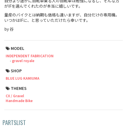
自分より遥かに自転車乗る人の自転車は勉強になるし、そんな方
がIFを選んでくれたのが本当に嬉しいです。
Cook Paint Works
量産のバイクとは納期も価格も違いますが、自分だけの専用機。
いつかはIFに、と思っていただけたら幸いです。
Staff Bikes
by 谷
Handmade Bike
MODEL
INDEPENDENT FABRICATION
gravel royale
SURLY
SHOP
RIVENDELL BICYCLE WORKS
BLUE LUG KAMIUMA
THEMES
MASH
CX / Gravel
Handmade Bike
CRUST BIKES
VELO ORANGE
PARTSLIST