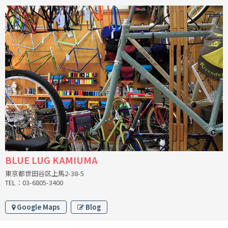
INDEPENDENT FABRICATION
LA MARCHE
LOW BICYCLES
OCEAN AIR CYCLES
OMNIUM
OTHER BRANDS
RAWLAND CYCLES
BLUE LUG KAMIUMA
東京都世田谷区上馬2-38-5
RETROTEC
TEL：03-6805-3400
REW10 WORKS
Google Maps
Blog
RITCHEY