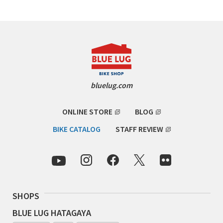
RON'S BIKES
ROSKO
SALSA CYCLES
bluelug.com
SINGULAR
ONLINE STORE
BLOG
SOMA Fabrications
BIKE CATALOG
STAFF REVIEW
SOULCRAFT CYCLES
SPEEDVAGEN
STRIDSLAND
SHOPS
BLUE LUG HATAGAYA
TANGLEFOOT