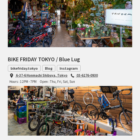
BIKE FRIDAY TOKYO / Blue Lug
bikefriday.tokyo
Blog
Instagram
6-37-6 Honmachi Shibuya, Tokyo
03-6276-0930
Hours : 12PM - 7PM
Open : Thu, Fri, Sat, Sun