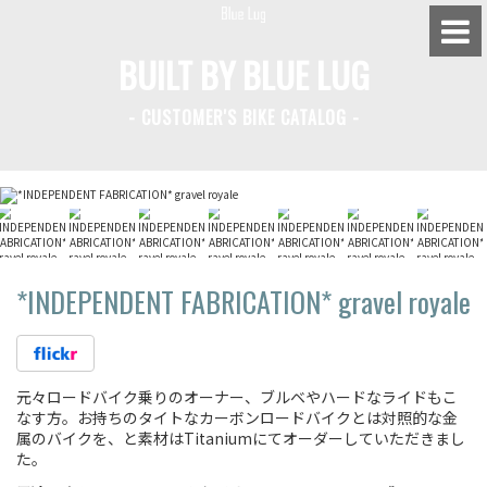
BUILT BY BLUE LUG
- CUSTOMER'S BIKE CATALOG -
BLUE LUG HATAGAYA
BLUE LUG KAMIUMA
BLUE LUG YOYOGI PARK
BIKE FRIDAY TOKYO
*INDEPENDENT FABRICATION*
gravel royale
Everyday Bike
元々ロードバイク乗りのオーナー、ブルベやハードなライドもこ
なす方。お持ちのタイトなカーボンロードバイクとは対照的な金
Fixed Gear / Single Speed
属のバイクを、と素材はTitaniumにてオーダーしていただきまし
た。
Road Bike