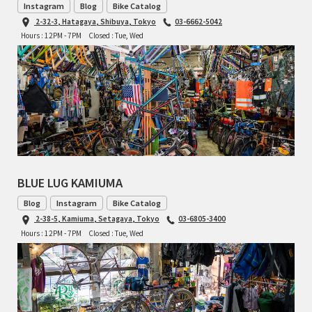
Instagram
Blog
Bike Catalog
TOMII CYCLES
2-32-3, Hatagaya, Shibuya, Tokyo
03-6662-5042
Hours : 12PM - 7PM
Closed : Tue, Wed
UNVER
WILDE
BLUE LUG KAMIUMA
Blog
Instagram
Bike Catalog
2-38-5, Kamiuma, Setagaya, Tokyo
03-6805-3400
Hours : 12PM - 7PM
Closed : Tue, Wed