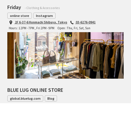
Friday
- Clothing & Accessories
online store
Instagram
2F 6-37-6 Honmachi Shibuya, Tokyo
03-6276-0941
Hours : 12PM - 7PM , Fri 2PM - 9PM
Open : Thu, Fri, Sat, Sun
BLUE LUG ONLINE STORE
global.bluelug.com
Blog
042-444-8791