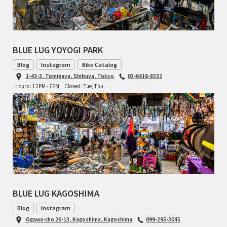
BLUE LUG YOYOGI PARK
Blog
Instagram
Bike Catalog
1-43-3, Tomigaya, Shibuya, Tokyo
03-6416-8532
Hours : 12PM - 7PM
Closed : Tue, Thu
BLUE LUG KAGOSHIMA
Blog
Instagram
Ogawa-cho 26-13, Kagoshima, Kagoshima
099-295-3045