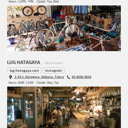
Hours : 12PM - 7PM
Closed : Tue, Wed
LUG HATAGAYA
- Restaurant
lug-hatagaya.com
Instagram
2-19-1, Hatagaya, Shibuya, Tokyo
03-6300-4616
Hours : 8AM - 12AM
Closed : Mon, Tue