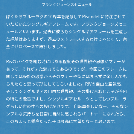
フランクジョーンズセニュール
ぼくたちブルーラグの10周年を記念してRivendellに特注させて
いただいたシングルギアフレームです。フランクジョーンズセニ
ュールといいます。過去に彼らもシングルギアフレームを生産し
た経験はありますが、過去のをトレースするわけじゃなくて、完
全にゼロベースで設計しました。
Rivのバイクを組む時にはある程度その世界観や思想がマナーが
あって、それがまた魅力でもあるのですが、今回このフレームに
関しては設計の段階からそのマナーや型にはまらずに楽しんでも
らえたらと思って形にしてもらいました。RIVの自由な空気感、
そしてシングルギアの自由な世界観、その掛け合わせこそが今回
の特注の趣旨ですし、シングルギアをルーツとしてもつブルーラ
グらしい世の中への投げかけです。 自転車楽しいなー、そんなシ
ンプルな気持ちを日常に自然に感じれるパートナーになれたら、
このちょっと難産だった子は最高に本望だなーと思います。