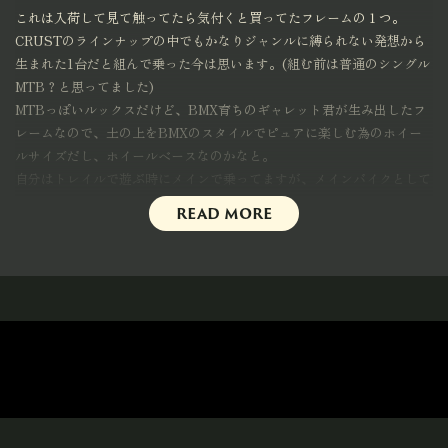
これは入荷して見て触ってたら気付くと買ってたフレームの１つ。
CRUSTのラインナップの中でもかなりジャンルに縛られない発想から
生まれた1台だと組んで乗った今は思います。(組む前は普通のシングル
MTB？と思ってました)
MTBっぽいルックスだけど、BMX育ちのギャレット君が生み出したフ
レームなので、土の上をBMXのスタイルでピュアに楽しむ為のホイー
ルサイズだし、ホイールベースなのかなと。
自分はトレイルで遊ぶ時にメインで乗ってますが、メインバイクとして
街乗りにも使っても良いくらいカジュアルに乗って欲しいバイクです。
read more