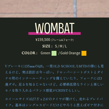
WOMBAT
¥159,500
(フレーム&フォーク)
SIZE :
S / M / L
COLOR :
Green
/ Gold Orange
Vブレーキに135mmのQR。一見OLD SCHOOLなMTBの様にも見
えるけど、実は設計は今っぽい。ドロッパーシートポストとダイ
ナモ用のインナールーティングを備えていたり、フォークには3
連ダボ。足るを知るじゃないけど、必要最低限なラインと楽しい
モノを取り入れるバランス感覚がCRUSTらしい。
ホイールサイズは27.5' x 2.6'のタイヤが履けて、走れるプレイバ
イク。基本はシングルスピードだけどやろうと思えばギア付きに