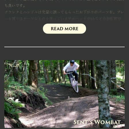
ち良いです。
クランクとハンドルは先輩に譲ってもらったお下がりのパーツを。ブレ
ーキ周りはチープなものを使っていますがヘッドやbbなどの回転部分
は妥協なくwhite industries、philwood、chriskingを。高価なパーツも
read more
チープなパーツも一緒くたにジャンクにカッコよく。をテーマに組みま
した。
お休みの日にハンドル周りのバッグにテイクアウトしたコーヒーを入れ
て近所をぷらぷらが最高に快適です。
まだアウトドアなライドには行けていないので暖かくなってきたらこい
つに乗って色んなところに行きたいなと、そう思わせてくれる日々の相
棒です！
Sent's Wombat