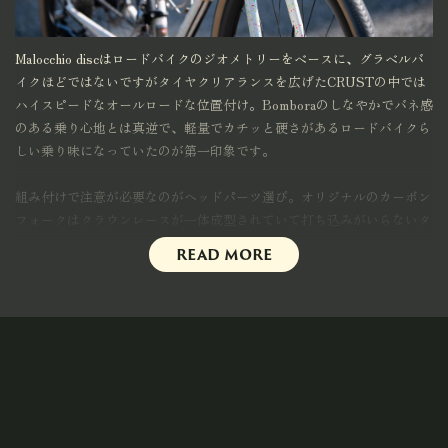
Malocchio discはロードバイクのジオメトリーをベースに、グラベルバ
イクほどではないですがタイヤクリアランスを広げたCRUSTの中では
ハイスピードなオールロードな位置付け。Bomboraのしなやかでバネ感
のある乗り心地とは真逆で、軽量でカチッと硬さがあるロードバイクら
しい乗り味になっていたのが第一印象です。
組み付けで注意が必要なのがヘッドパーツ選び。オリジナルのカーボン
フォークはクラウンレースが一体成型されていて打ち込みがいらないタ
イプです。使えるベアリングの角度が45°に設定されているのでこれに
read more
合うヘッドパーツしか使えません。具体的に言うとChris King、Cane
Creelは使用不可です。ブルーラグのライナップで使用可能なヘッドパ
ーツがCRUST、RITCHEY、PHILWOODです。
GEOMETRY
サイズ
51
53
55
57